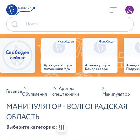
БИРЖА СНГ
Свободен
сейчас
Аренда и Услуги
Аренда услуги
Аренда
Автовышки М/о г.
Компрессора
Погрузч
Домодедово
26,28,32 место
Аренда
Главная
Объявления
спецтехники
Манипулятор
МАНИПУЛЯТОР - ВОЛГОГРАДСКАЯ
ОБЛАСТЬ
Выберите категорию: