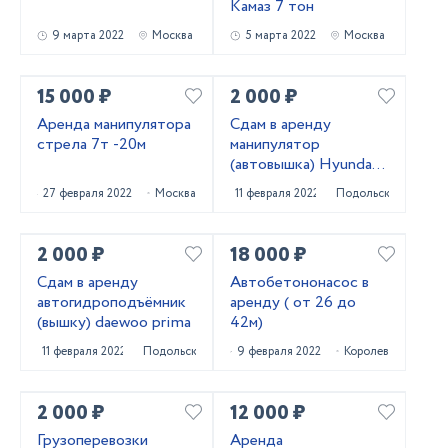
Камаз 7 тон
9 марта 2022
Москва
5 марта 2022
Москва
15 000 ₽
2 000 ₽
Аренда манипулятора
Сдам в аренду
стрела 7т -20м
манипулятор
(автовышка) Hyundai
Gold
27 февраля 2022
Москва
11 февраля 2022
Подольск
2 000 ₽
18 000 ₽
Сдам в аренду
Автобетононасос в
автогидроподъёмник
аренду ( от 26 до
(вышку) daewoo prima
42м)
11 февраля 2022
Подольск
9 февраля 2022
Королев
2 000 ₽
12 000 ₽
Грузоперевозки
Аренда