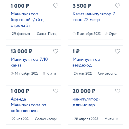
1 000 ₽
3 500 ₽
Манипулятор
Камаз манипулятор 7
бортовой г/п 5т,
тонн 22 метр
стрела 3т
29 февраля 2024
Санкт-Петербург
11 декабря 2023
Орел
13 000 ₽
1 ₽
Манипулятор 7/10
Манипулятор
камаз
вездеход
14 ноября 2023
Кяхта
24 мая 2023
Симферополь
1 000 ₽
20 000 ₽
Аренда
манипулятор-
Манипулятора от
длинномер
собственника
22 мая 2023
Солнечногорск
28 апреля 2023
Мытищи