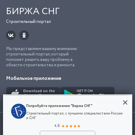
БИРЖА СНГ
Строительный портал
Мы представляем вашему вниманию
строительный портал, который
поможет решить вашу проблему в
области строительства и ремонта.
Мобильное приложение
Конфиденциальность
Попробуйте приложение "Биржа СНГ"
Мы используем файлы cookie, чтобы сделать
Строительный портал, с лучшими специалистами России
наш сайт удобным для каждого
Использование сайта, в том числе подача объявлений, означает
и СНГ
пользователя. Оставаясь на сайте,
ОК
согласие с
пользовательским соглашением
. Все логотипы и торговые
4.8
вы соглашаетесь
марки представленные на сайте являются собственностью их
с
Политикой конфиденциальности компании
владельца.
Разместить объявление
и принимаете условия использования cookie.