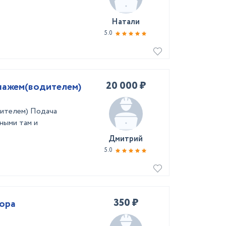
Натали
5.0
20 000 ₽
ипажем(водителем)
дителем) Подача
ными там и
Дмитрий
5.0
350 ₽
сора