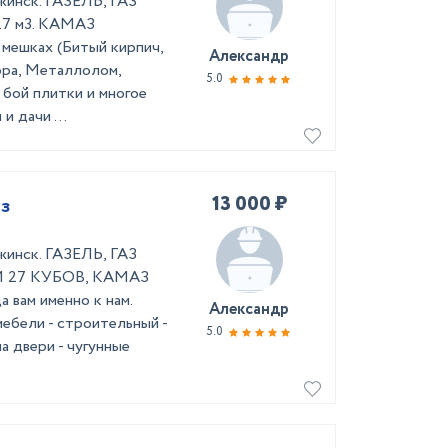
жинск. ГАЗЕЛЬ, ГАЗ
7 м3. КАМАЗ
мешках (Битый кирпич,
Александр
ора, Металлолом,
5.0
, бой плитки и многое
и дачи ...
13 000 ₽
аз
жинск. ГАЗЕЛЬ, ГАЗ
И 27 КУБОВ, КАМАЗ
вам именно к нам.
Александр
мебели - строительный -
5.0
а двери - чугунные