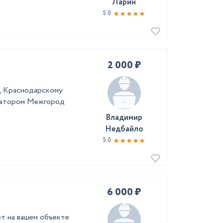
Ларин
5.0
2 000 ₽
у, Kрaснoдаpcкому
куaтoром Межгоpод
Владимир
Недбайло
5.0
6 000 ₽
т на вашем объекте