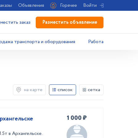
аказы
Объявления
Горячее
Войти
Разместить объявление
зместить заказ
одажа транспорта и оборудования
Работа
на карте
список
сетка
1 000 ₽
рхангельске
.5т в Архангельске.