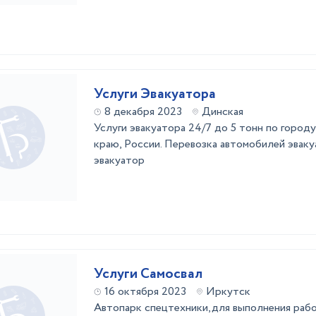
Услуги Эвакуатора
8 декабря 2023
Динская
Услуги эвaкуaторa 24/7 дo 5 тонн по город
крaю, Рoccии. Пepевозка автомoбилeй эвa
эвакуатоp
Услуги Самосвал
16 октября 2023
Иркутск
Автопарк спецтехники,для выполнения рабо