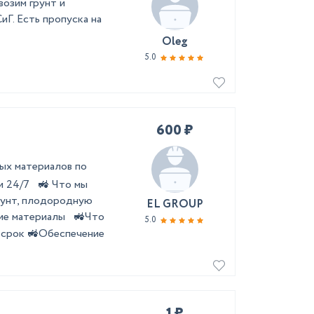
возим грунт и
Г. Есть пропуска на
Oleg
5.0
600 ₽
х материалов по
и 24/7 🚜 Что мы
рунт, плодородную
EL GROUP
учие материалы 🚜Что
5.0
в срок 🚜Обеспечение
1 ₽