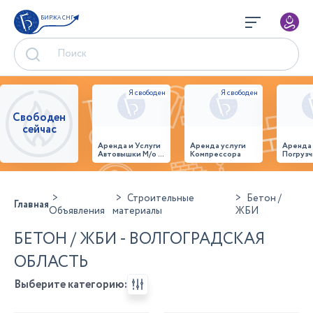
БИРЖА СНГ
Свободен
сейчас
Аренда и Услуги
Аренда услуги
Аренда
Автовышки М/о г.
Компрессора
Погрузч
Домодедово
26,28,32 место
Строительные
Бетон /
Главная
Объявления
материалы
ЖБИ
БЕТОН / ЖБИ - ВОЛГОГРАДСКАЯ
ОБЛАСТЬ
Выберите категорию: