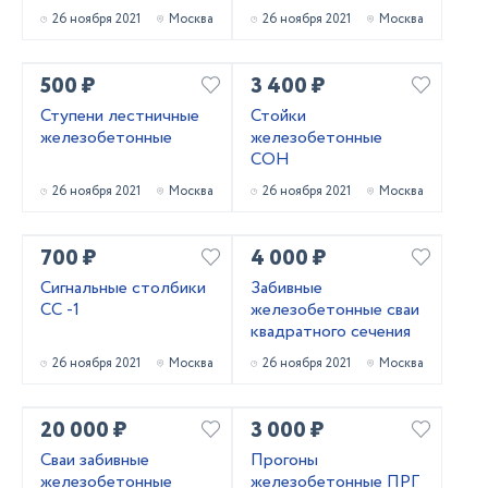
безнапорные
26 ноября 2021
Москва
26 ноября 2021
Москва
армированные
ГОСТ6482-2011
500 ₽
3 400 ₽
Ступени лестничные
Стойки
железобетонные
железобетонные
СОН
26 ноября 2021
Москва
26 ноября 2021
Москва
700 ₽
4 000 ₽
Сигнальные столбики
Забивные
СС -1
железобетонные сваи
квадратного сечения
26 ноября 2021
Москва
26 ноября 2021
Москва
20 000 ₽
3 000 ₽
Сваи забивные
Прогоны
железобетонные
железобетонные ПРГ