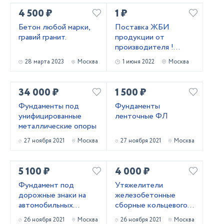
4 500 ₽
1 ₽
Бетон любой марки,
Поставка ЖБИ
гравий гранит.
продукции от
производителя !
Лучшие цены!
28 марта 2023
Москва
1 июня 2022
Москва
34 000 ₽
1 500 ₽
Фундаменты под
Фундаменты
унифицированные
ленточные ФЛ
металлические опоры
27 ноября 2021
Москва
27 ноября 2021
Москва
5 100 ₽
4 000 ₽
Фундамент под
Утяжелители
дорожные знаки на
железобетонные
автомобильных
сборные кольцевого
дорогах
типа 2УТК
26 ноября 2021
Москва
26 ноября 2021
Москва