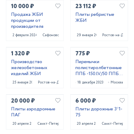
10 000 ₽
23 112 ₽
Продажа ЖБИ
Плиты ребристые
продукции от
ЖБИ
производителя
2 февраля 2024
Сафоново
29 января 2024
Ростов-на-Дону
1 320 ₽
775 ₽
Производство
Перемычки
железобетонных
полистиролбетонные
изделий ЖБИ
ППБ -150.lV/50 ППБ
-180.l/50 ППБ
25 января 2024
Ростов-на-Дону
18 декабря 2023
Москва
-180lV/50 Д400
20 000 ₽
6 000 ₽
Плиты аэродромные
Плиты дорожные 3*1-
ПАГ
75
20 апреля 2023
Санкт-Петербург
20 апреля 2023
Санкт-Петербург