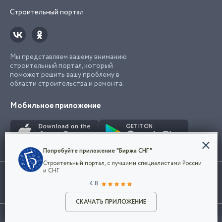
Строительный портал
Мы представляем вашему вниманию
строительный портал, который
поможет решить вашу проблему в
области строительства и ремонта.
Мобильное приложение
Конфиденциальность
Попробуйте приложение "Биржа СНГ"
Мы используем файлы cookie, чтобы сделать
Строительный портал, с лучшими специалистами России
наш сайт удобным для каждого
Использование сайта, в том числе подача объявлений, означает
и СНГ
пользователя. Оставаясь на сайте,
ОК
согласие с
пользовательским соглашением
. Все логотипы и торговые
4.8
вы соглашаетесь
марки представленные на сайте являются собственностью их
с
Политикой конфиденциальности компании
владельца.
Разместить объявление
и принимаете условия использования cookie.
СКАЧАТЬ ПРИЛОЖЕНИЕ
©2026
Биржа СНГ