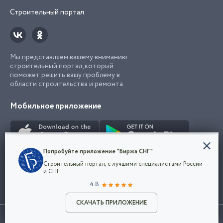
Строительный портал
Мы представляем вашему вниманию
строительный портал, который
поможет решить вашу проблему в
области строительства и ремонта.
Мобильное приложение
Конфиденциальность
Попробуйте приложение "Биржа СНГ"
Мы используем файлы cookie, чтобы сделать
Строительный портал, с лучшими специалистами России
наш сайт удобным для каждого
Использование сайта, в том числе подача объявлений, означает
и СНГ
пользователя. Оставаясь на сайте,
ОК
согласие с
пользовательским соглашением
. Все логотипы и торговые
4.8
вы соглашаетесь
марки представленные на сайте являются собственностью их
с
Политикой конфиденциальности компании
владельца.
Разместить объявление
и принимаете условия использования cookie.
СКАЧАТЬ ПРИЛОЖЕНИЕ
©2026
Биржа СНГ