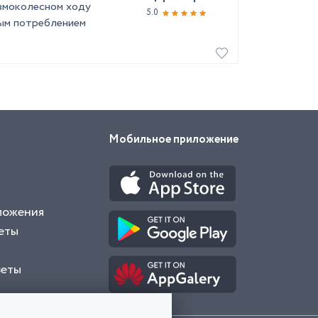
евмоколесном ходу
5.0
ым потреблением
Мобильное приложение
ложения
еты
веты