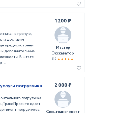
1 200 ₽
енника на прямую;
екта доставим
нде предусмотрены
Мастер
и и дополнительные
Экскаватор
сложности. В штате
5.0
 ...
2 000 ₽
услуги погрузчика
онтального погрузчика
ецТрансПроект» сдает
ортимент погрузчиков.
Спецтранспроект