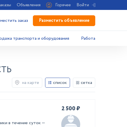
аказы
Объявления
Горячее
Войти
Разместить объявление
зместить заказ
одажа транспорта и оборудования
Работа
СТЬ
на карте
список
сетка
2 500 ₽
ики в течение суток —