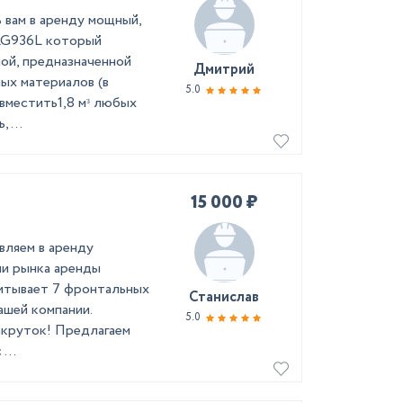
 вам в аренду мощный,
LG936L который
ой, предназначенной
Дмитрий
ных материалов (в
5.0
вместить1,8 мᶟ любых
 ...
15 000 ₽
вляем в аренду
ии рынка аренды
читывает 7 фронтальных
Станислав
ашей компании.
5.0
акруток! Предлагаем
...