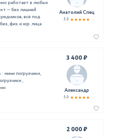
нно работает в любых
ект — без лишней
Анатолий Спец
средников, всё под
5.0
з, физ. и юр. лица
3 400 ₽
: мини погрузчики,
грузчики ,
онн
Александр
5.0
2 000 ₽