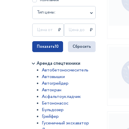
Тип цены:
Показать
10
Сбросить
Аренда спецтехники
Автобетоносмеситель
Автовышки
Автогрейдер
Автокран
Асфальтоукладчик
Бетононасос
Бульдозер
Грейфер
Гусеничный экскаватор