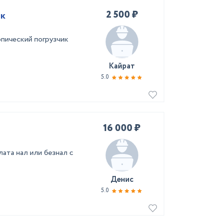
2 500 ₽
ик
пический погрузчик
Кайрат
5.0
16 000 ₽
ата нал или безнал с
Денис
5.0