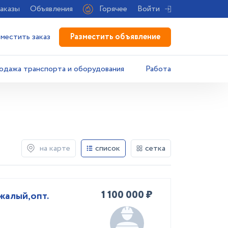
аказы
Объявления
Горячее
Войти
Разместить объявление
зместить заказ
одажа транспорта и оборудования
Работа
на карте
список
сетка
1 100 000 ₽
жалый,опт.