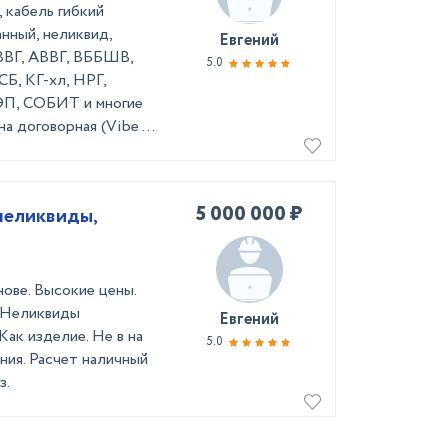
 кабель гибкий
нный, неликвид,
Евгений
(ВВГ, АВВГ, ВББШВ,
5.0
, КГ-хл, НРГ,
, СОБИТ и многие
а договорная (Vibe ...
5 000 000 ₽
неликвиды,
нове. Высокие цены.
. Неликвиды
Евгений
Как изделие. Не в на
5.0
ния. Расчет наличный
з.