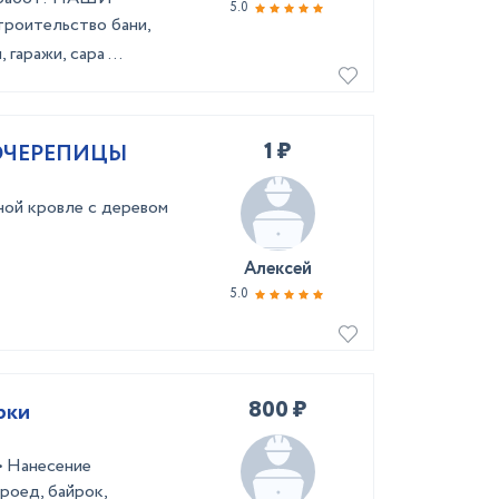
5.0
poитeльствo бани,
гаражи, сара ...
1 ₽
ОЧЕРЕПИЦЫ
ной кровле с деревом
Алексей
5.0
800 ₽
рки
• Нанесение
роед, байрок,