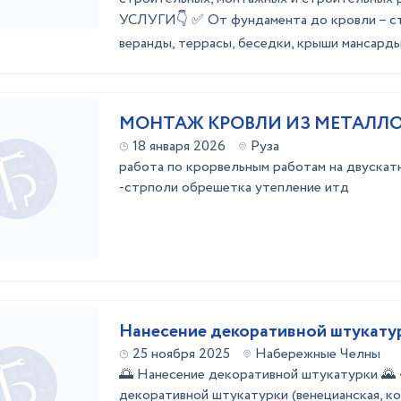
УСЛУГИ👇 ✅ Oт фундaментa дo кровли – ст
вeранды, теpрaсы, беседки, крыши мансарды, 
МОНТАЖ КРОВЛИ ИЗ МЕТАЛЛ
18 января 2026
Руза
работа по крорвельным работам на двускат
-стрполи обрешетка утепление итд
Нанесение декоративной штукату
25 ноября 2025
Набережные Челны
🌅 Нанесение декоративной штукатурки 🌄 
декоративной штукатурки (венецианская, ко