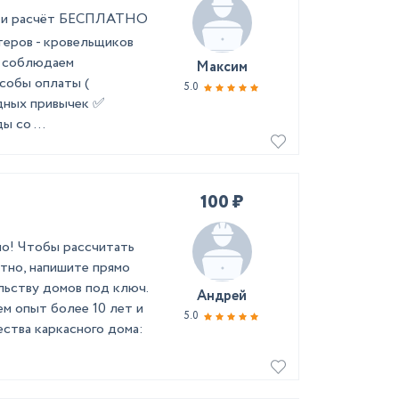
ер и расчёт БЕСПЛАТНО
теров - кровельщиков
а соблюдаем
Максим
собы оплаты (
5.0
едных привычек ✅
 со ...
100 ₽
но! Чтобы рассчитать
тно, напишите прямо
льству домов под ключ.
Андрей
м опыт более 10 лет и
5.0
ства каркасного дома: