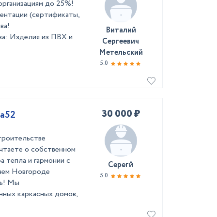
организациям до 25%!
ентации (сертификаты,
я партнерства!
Виталий
а: Изделия из ПВХ и
Сергеевич
Метельский
5.0
30 000 ₽
Ка52
троительстве
чтаете о собственном
а тепла и гармонии с
Серегй
нем Новгороде
5.0
ть! Мы
нных каркасных домов,