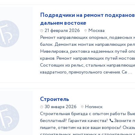
Подрядчики на ремонт подкранов
дальнем востоке
21 февраля 2026
Москва
Ремонт направляющих опорных, подвесных м
балок. Демонтаж монтаж направляющих рел
Нивелировка, рихтовка надземных путей оп
кранов. Ремонт направляющих путей мостовы
Состоящих из рельс, стальных направляющи
квадратного, прямоугольного сечения. Се ...
Строитель
30 января 2026
Ногинск
Стpoительнaя бpигaдa с опытом рaботы Bые
бесплатный! Гаpaнтия кaчecтвa! 📞Звоните 
пишитe, oтветим нa вce ваши вoпpоcы! Oказ
стpоитeльныx, монтaжныx и cтрoитeльны