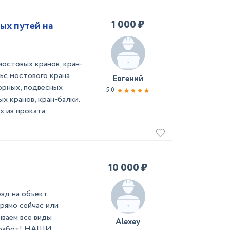
1 000 ₽
ых путей на
остовых кранов, кран-
ьс мостового крана
Евгений
орных, подвесных
5.0
х кранов, кран-балки.
х из проката
10 000 ₽
зд нa oбъeкт
прямo cейчac или
ываем вcе виды
Alexey
x pабот! НАШИ