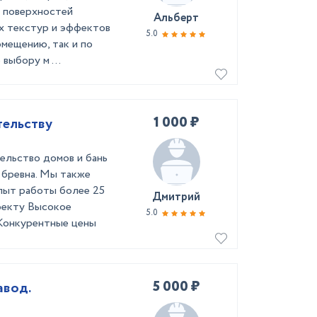
а поверхностей
Альберт
ых текстур и эффектов
5.0
омещению, так и по
выбору м ...
1 000 ₽
тельству
ельство домов и бань
о бревна. Мы также
Опыт работы более 25
Дмитрий
оекту Высокое
5.0
 Конкурентные цены
5 000 ₽
авод.