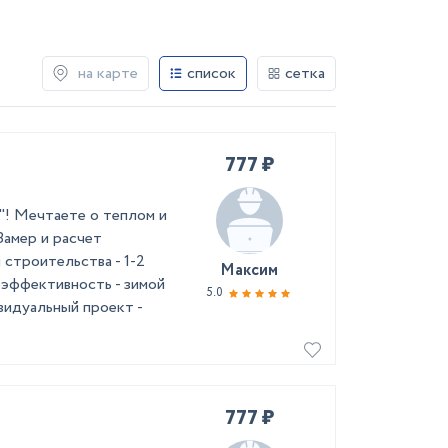
на карте
список
сетка
777 ₽
"! Мечтаете о теплом и
Замер и расчет
троительства - 1-2
Максим
оэффективность - зимой
5.0
видуальный проект -
777 ₽