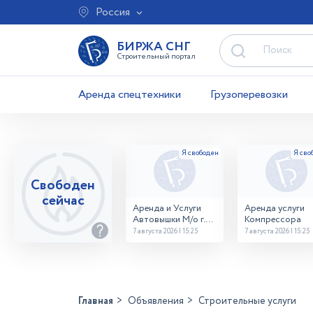
Россия
БИРЖА СНГ
Строительный портал
Аренда спецтехники
Грузоперевозки
Свободен
сейчас
Аренда и Услуги
Аренда услуги
Автовышки М/о г.
Компрессора
Домодедово
7 августа 2026 | 15:25
7 августа 2026 | 15:25
26,28,32 место
Главная
Объявления
Строительные услуги