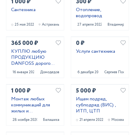
1 000 ₽
300 ₽
Сантехника
Отопление,
водопровод
25 мая 2022
Астрахань
27 апреля 2022
Владимир
365 000 ₽
0 ₽
КУПЛЮ любую
Услуги сантехника
ПРОДУКЦИЮ
DANFOSS дорого
срочно тел
16 января 2022
Домодедово
6 декабря 2020
Сергиев Посад
89611447885
1 000 ₽
5 000 ₽
Монтаж любых
Ищем подряд,
коммуникаций для
субподряд (ВИС) ,
жилых и
ИТП, ЦТП
коммерческих
28 ноября 2020
Балашиха
21 апреля 2022
Москва
помещений.