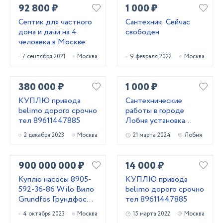
92 800 ₽
1 000 ₽
Септик для частного
Сантехник. Сейчас
дома и дачи на 4
свободен
человека в Москве
7 сентября 2021
Москва
9 февраля 2022
Москва
380 000 ₽
1 000 ₽
КУПЛЮ привода
Сантехнические
belimo дорого срочно
работы в городе
тел 89611447885
Лобня установка
замена ремонт
2 декабря 2023
Москва
21 марта 2024
Лобня
900 000 000 ₽
14 000 ₽
Куплю насосы 8905-
КУПЛЮ привода
592-36-86 Wilo Вило
belimo дорого срочно
Grundfos Грундфос
тел 89611447885
Dap Дап. и другие м
4 октября 2023
Москва
15 марта 2022
Москва