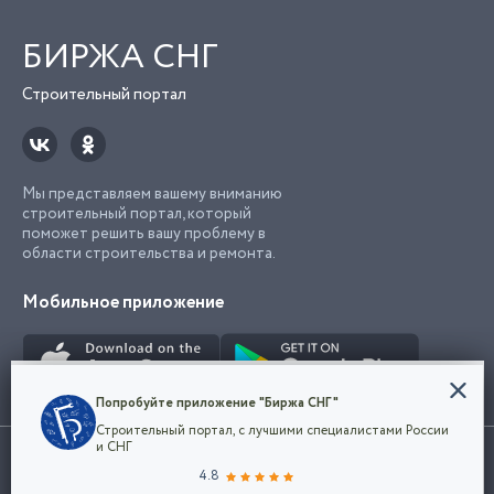
БИРЖА СНГ
Строительный портал
Мы представляем вашему вниманию
строительный портал, который
поможет решить вашу проблему в
области строительства и ремонта.
Мобильное приложение
Конфиденциальность
Попробуйте приложение "Биржа СНГ"
Мы используем файлы cookie, чтобы сделать
Строительный портал, с лучшими специалистами России
наш сайт удобным для каждого
Использование сайта, в том числе подача объявлений, означает
и СНГ
пользователя. Оставаясь на сайте,
ОК
согласие с
пользовательским соглашением
. Все логотипы и торговые
4.8
вы соглашаетесь
марки представленные на сайте являются собственностью их
с
Политикой конфиденциальности компании