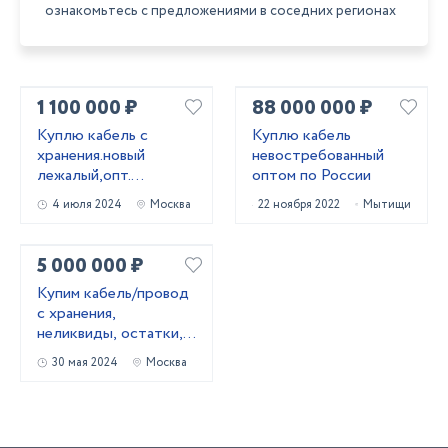
ознакомьтесь с предложениями в соседних регионах
1 100 000 ₽
88 000 000 ₽
Kyплю кабель c
Куплю кабель
хранения.новый
невостребованный
лежалый,опт.
оптом по России
Неликвиды
4 июля 2024
Москва
22 ноября 2022
Мытищи
5 000 000 ₽
Купим кабель/провод
с хранения,
неликвиды, остатки,
новый.
30 мая 2024
Москва