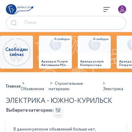
БИРЖА СНГ
Свободен
сейчас
Аренда и Услуги
Аренда услуги
Аренда
Автовышки М/о г.
Компрессора
Погрузч
Домодедово
26,28,32 место
Строительные
Главная
Объявления
материалы
Электрика
ЭЛЕКТРИКА - ЮЖНО-КУРИЛЬСК
Выберите категорию:
В данном регионе объявлений больше нет,