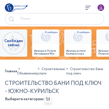
БИРЖА СНГ
Свободен
сейчас
Аренда и Услуги
Аренда услуги
Аренда
Автовышки М/о г.
Компрессора
Погрузч
Домодедово
26,28,32 место
Строительные
Строительство бани
Главная
Объявления
услуги
под ключ
СТРОИТЕЛЬСТВО БАНИ ПОД КЛЮЧ
- ЮЖНО-КУРИЛЬСК
Выберите категорию: