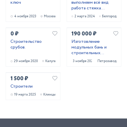
ключ
выполняем всё вид
работа стяжка
короед фасад
4 ноября 2023
Москва
2 марта 2024
Белгород
штукатурк
0 ₽
190 000 ₽
Строительство
Изготовление
срубов.
модульных бань и
строительных
бытовое
29 ноября 2020
Калуга
3 ноября 2023
Петрозаводск
1 500 ₽
Строители
19 марта 2025
Клинцы