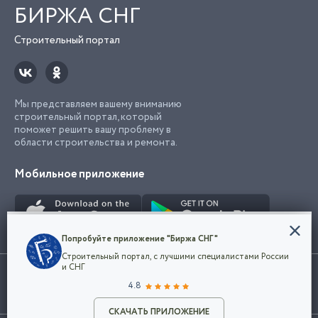
БИРЖА СНГ
Строительный портал
Мы представляем вашему вниманию
строительный портал, который
поможет решить вашу проблему в
области строительства и ремонта.
Мобильное приложение
Конфиденциальность
Попробуйте приложение "Биржа СНГ"
Мы используем файлы cookie, чтобы сделать
Строительный портал, с лучшими специалистами России
наш сайт удобным для каждого
Использование сайта, в том числе подача объявлений, означает
и СНГ
пользователя. Оставаясь на сайте,
ОК
согласие с
пользовательским соглашением
. Все логотипы и торговые
4.8
вы соглашаетесь
марки представленные на сайте являются собственностью их
с
Политикой конфиденциальности компании
владельца.
Разместить объявление
и принимаете условия использования cookie.
СКАЧАТЬ ПРИЛОЖЕНИЕ