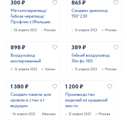
300 ₽
865 ₽
ЛЮБЫЕ ПЛАНКИ)
Металочерепица/
Сэндвич дымоход
Гибкая черепица/
150*230
Профлист/Фальцевая
кровля
26 апреля 2023
Москва
12 апреля 2023
Москва
898 ₽
389 ₽
Воздуховод
Гибкий воздуховод
изолированный
10м фс 160
12 апреля 2023
Химки
12 апреля 2023
Москва
1 380 ₽
1 200 ₽
Сэндвич-панели для
Производство
кровли и стен от
изделий из крашеной
ведущих
жести.
производителей
14 апреля 2022
Иваново
12 апреля 2022
Москва
России