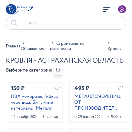
БИРЖА СНГ
Строительные
Главная
Объявления
материалы
Кровля
КРОВЛЯ - АСТРАХАНСКАЯ ОБЛАСТЬ
Выберите категорию:
150 ₽
495 ₽
ПВХ мембраны, Гибкая
МЕТАЛЛОЧЕРЕПИЦА
черепица, Битумные
ОТ
материалы, Металл
ПРОИЗВОДИТЕЛЯ,
СЕРТИФИЦИРОВАНА
10 декабря 2024
Владимир
29 января 2024
Лобня
ПО ГОСТ 2024Г.
(ПРОФЛИСТ,
ВОДОСТОК И