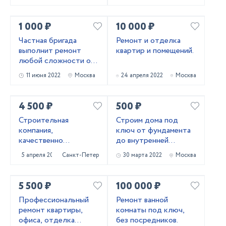
1 000 ₽
10 000 ₽
Частная бригада
Ремонт и отделка
выполнит ремонт
квартир и помещений.
любой сложности от
косметики до
11 июня 2022
Москва
24 апреля 2022
Москва
капитального.
4 500 ₽
500 ₽
Строительная
Строим дома под
компания,
ключ от фундамента
качественно
до внутренней
выполнит работы по
отделки.
5 апреля 2022
Санкт-Петербург
30 марта 2022
Москва
ремонту вашей
квартиры.
5 500 ₽
100 000 ₽
Профессиональный
Ремонт ванной
ремонт квартиры,
комнаты под ключ,
офиса, отделка
без посредников.