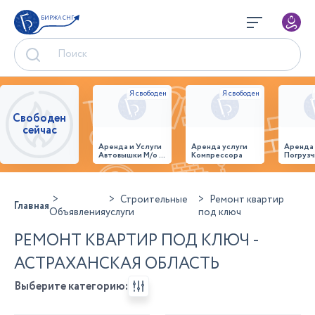
БИРЖА СНГ
Свободен
сейчас
Аренда и Услуги
Аренда услуги
Аренда
Автовышки М/о г.
Компрессора
Погрузч
Домодедово
26,28,32 место
Строительные
Ремонт квартир
Главная
Объявления
услуги
под ключ
РЕМОНТ КВАРТИР ПОД КЛЮЧ -
АСТРАХАНСКАЯ ОБЛАСТЬ
Выберите категорию: