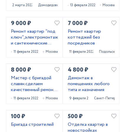
коттеджа
2 марта 2022
Домодедово
13 февраля 2022
Москва
9 000 ₽
7 000 ₽
Ремонт квартир "под
Ремонт квартир
ключ",электромонтажные
коттеджей без
и сантехнические
посредников
работы
11 февраля 2022
Москва
11 февраля 2022
Подольск
8 000 ₽
4 800 ₽
Мастер с бригадой
Демонтаж в
славян.сделаем
помещениях любого
качественный ремонт
типа и назначения
квартир
11 февраля 2022
Москва
9 февраля 2022
Санкт-Петербург
100 ₽
500 ₽
Бригада строителей
Отделка квартир в
новостройках