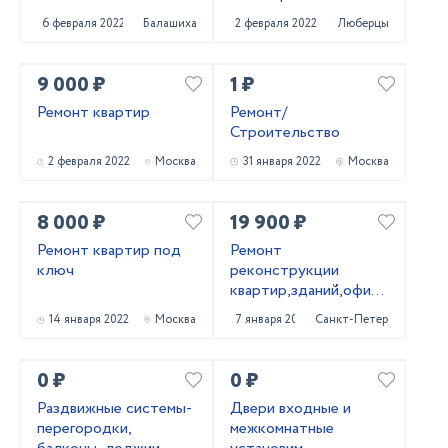
6 февраля 2022
Балашиха
2 февраля 2022
Люберцы
9 000 ₽
1 ₽
Ремонт квартир
Ремонт/
Строительство
2 февраля 2022
Москва
31 января 2022
Москва
8 000 ₽
19 900 ₽
Ремонт квартир под
Ремонт
ключ
реконструкции
квартир,зданий,офисных
помещений
14 января 2022
Москва
7 января 2022
Санкт-Петербург
0 ₽
0 ₽
Раздвижные системы-
Двери входные и
перегородки,
межкомнатные