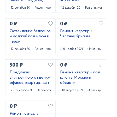
балконы, лоджии,
установим
входные группы и
12 декабря 2021
Решетниково
12 декабря 2021
Решетниково
офисные перегородки
0 ₽
0 ₽
Остекление балконов
Ремонт квартиры.
и лоджий под ключ в
Частная бригада.
Твери
12 декабря 2021
Решетниково
10 ноября 2021
Мытищи
500 ₽
0 ₽
Предлагаю
Ремонт квартиры под
внутреннюю отделку
ключ в Москве и
офисов, квартир, дач.
области
29 сентября 2021
Зеленоград
10 августа 2021
Мытищи
0 ₽
Ремонт санузла