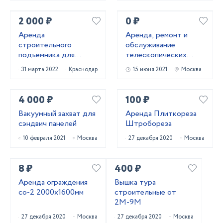
2 000 ₽
0 ₽
Аренда
Аренда, ремонт и
строительного
обслуживание
подъемника для
телескопических
работ на высоте (
погрузчиков
31 марта 2022
Краснодар
15 июня 2021
Москва
электропривод и
дизель )
4 000 ₽
100 ₽
Вакуумный захват для
Аренда Плиткореза
сэндвич панелей
Штробореза
10 февраля 2021
Москва
27 декабря 2020
Москва
8 ₽
400 ₽
Аренда ограждения
Вышка тура
со-2 2000х1600мм
строительные от
2М-9М
27 декабря 2020
Москва
27 декабря 2020
Москва