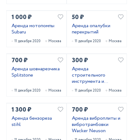
1 000 ₽
50 ₽
Аренда мотопомпы
Аренда опалубки
Subaru
перекрытий
11 декабря 2020
Москва
11 декабря 2020
Москва
700 ₽
300 ₽
Аренда шовнарезчика
Аренда
Splitstone
строительного
инструмента и
оборудования
11 декабря 2020
Москва
11 декабря 2020
Москва
1 300 ₽
700 ₽
Аренда бензореза
Аренда виброплиты и
stihl
вибротрамбовки
Wacker Neuson
11 декабря 2020
Москва
11 декабря 2020
Москва