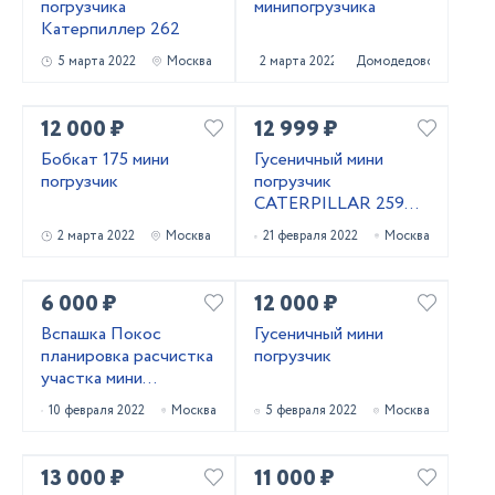
погрузчика
минипогрузчика
Катерпиллер 262
5 марта 2022
Москва
2 марта 2022
Домодедово
12 000 ₽
12 999 ₽
Бобкат 175 мини
Гусеничный мини
погрузчик
погрузчик
CATERPILLAR 259D в
аренду от
2 марта 2022
Москва
21 февраля 2022
Москва
собственника
6 000 ₽
12 000 ₽
Вспашка Покос
Гусеничный мини
планировка расчистка
погрузчик
участка мини
погрузчиком
10 февраля 2022
Москва
5 февраля 2022
Москва
13 000 ₽
11 000 ₽