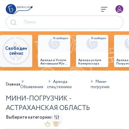
БИРЖА СНГ
Свободен
сейчас
Аренда и Услуги
Аренда услуги
Аренда
Автовышки М/о г.
Компрессора
Погрузч
Домодедово
26,28,32 место
Аренда
Мини-
Главная
Объявления
спецтехники
погрузчик
МИНИ-ПОГРУЗЧИК -
АСТРАХАНСКАЯ ОБЛАСТЬ
Выберите категорию: