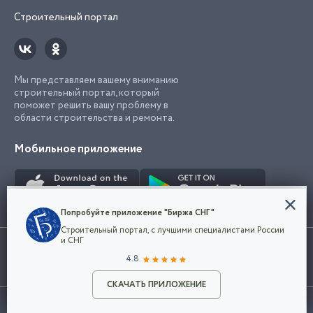
Строительный портал
Мы представляем вашему вниманию
строительный портал, который
поможет решить вашу проблему в
области строительства и ремонта.
Мобильное приложение
Конфиденциальность
Попробуйте приложение "Биржа СНГ"
Мы используем файлы cookie, чтобы сделать
Строительный портал, с лучшими специалистами России
наш сайт удобным для каждого
Использование сайта, в том числе подача объявлений, означает
и СНГ
пользователя. Оставаясь на сайте,
ОК
согласие с
пользовательским соглашением
. Все логотипы и торговые
4.8
вы соглашаетесь
марки представленные на сайте являются собственностью их
с
Политикой конфиденциальности компании
владельца.
Разместить объявление
и принимаете условия использования cookie.
СКАЧАТЬ ПРИЛОЖЕНИЕ
©2026
Биржа СНГ