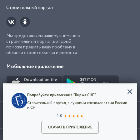
Строительный портал
Мы представляем вашему вниманию
строительный портал, который
поможет решить вашу проблему в
области строительства и ремонта.
Мобильное приложение
Конфиденциальность
Попробуйте приложение "Биржа СНГ"
Мы используем файлы cookie, чтобы сделать
Строительный портал, с лучшими специалистами России
наш сайт удобным для каждого
Использование сайта, в том числе подача объявлений, означает
и СНГ
пользователя. Оставаясь на сайте,
ОК
согласие с
пользовательским соглашением
. Все логотипы и торговые
4.8
вы соглашаетесь
марки представленные на сайте являются собственностью их
с
Политикой конфиденциальности компании
владельца.
Разместить объявление
и принимаете условия использования cookie.
СКАЧАТЬ ПРИЛОЖЕНИЕ
©2026
Биржа СНГ