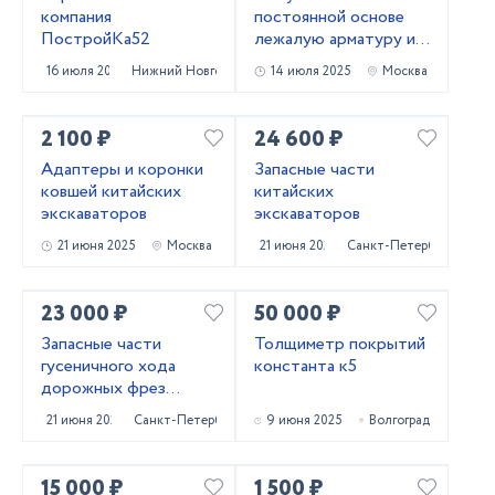
компания
постоянной основе
ПостройКа52
лежалую арматуру и
металлопрокат!
16 июля 2025
Нижний Новгород
14 июля 2025
Москва
Самовывоз
2 100 ₽
24 600 ₽
Адаптеры и коронки
Запасные части
ковшей китайских
китайских
экскаваторов
экскаваторов
21 июня 2025
Москва
21 июня 2025
Санкт-Петербург
23 000 ₽
50 000 ₽
Запасные части
Толщиметр покрытий
гусеничного хода
константа к5
дорожных фрез
Caterpillar PM620
21 июня 2025
Санкт-Петербург
9 июня 2025
Волгоград
15 000 ₽
1 500 ₽