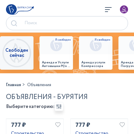
БИРЖА СНГ
Свободен
сейчас
Аренда и Услуги
Аренда услуги
Аренда
Автовышки М/о г.
Компрессора
Погрузч
Домодедово
26,28,32 место
Главная
Объявления
ОБЪЯВЛЕНИЯ - БУРЯТИЯ
Выберите категорию:
777 ₽
777 ₽
Строительство
Строительство