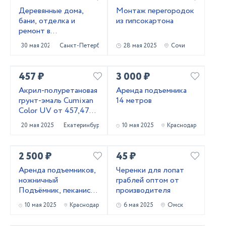
Деревянные дома,
Монтаж перегородок
бани, отделка и
из гипсокартона
ремонт в
Приозерском и
30 мая 2025
Санкт-Петербург
28 мая 2025
Сочи
Выборгском районах
457 ₽
3 000 ₽
Акрил-полуретановая
Аренда подъемника
грунт-эмаль Cumixan
14 метров
Color UV от 457,47
рублей
20 мая 2025
Екатеринбург
10 мая 2025
Краснодар
2 500 ₽
45 ₽
Аренда подъемников,
Черенки для лопат
ножничный
граблей оптом от
Подъёмник, пеканиска
производителя
в аренду
10 мая 2025
Краснодар
6 мая 2025
Омск