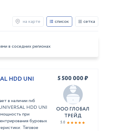
на карте
список
сетка
ями в соседних регионах
5 500 000 ₽
SAL HDD UNI
т в наличии гнб
S UNIVERSAL HDD UNI
ООО ГЛОБАЛ
я мощность при
ТРЕЙД
центрирования буровых
5.0
теристики: Тяговое