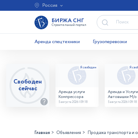
Россия
БИРЖА СНГ
Строительный портал
Аренда спецтехники
Грузоперевозки
Свободен
сейчас
Аренда услуги
Аренда и Услуги
Компрессора
Автовышки М/о г
Домодедово
5 августа 2026 | 09:18
5 августа 2026 | 09:18
26,28,32 место
Главная
Объявления
Продажа транспорта и 