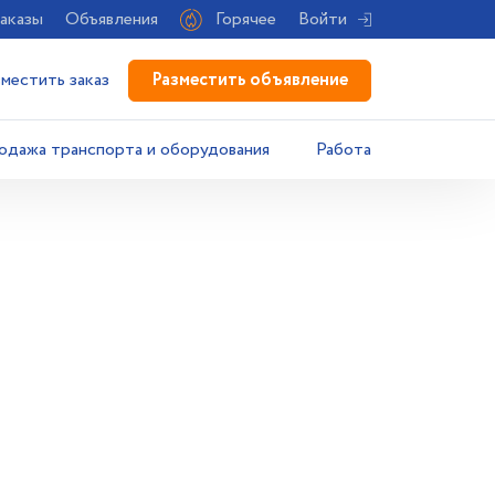
аказы
Объявления
Горячее
Войти
Разместить объявление
зместить заказ
одажа транспорта и оборудования
Работа