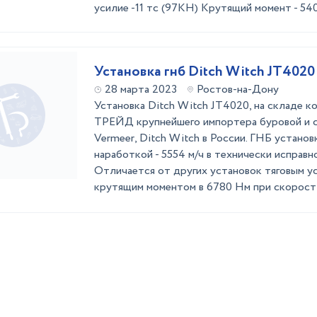
усилие -11 тс (97КН) Крутящий момент - 5400
Установка гнб Ditch Witch JT4020
28 марта 2023
Ростов-на-Дону
Установка Ditch Witch JT4020, на складе
ТРЕЙД крупнейшего импортера буровой и 
Vermeer, Ditch Witch в России. ГНБ установк
наработкой - 5554 м/ч в технически исправн
Отличается от других установок тяговым ус
крутящим моментом в 6780 Нм при скорост .