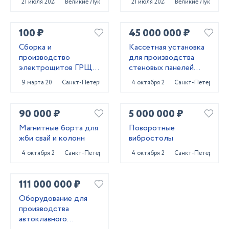
21 июля 2023
Великие Луки
21 июля 2023
Великие Луки
Конструктор»
100 ₽
45 000 000 ₽
Сборка и
Кассетная установка
производство
для производства
электрощитов ГРЩ,
стеновых панелей
АВР, ВРУ, ЩО,ЩЭ,
ЖБИ
9 марта 2023
Санкт-Петербург
4 октября 2024
Санкт-Петербург
ЩУ...
90 000 ₽
5 000 000 ₽
Магнитные борта для
Поворотные
жби свай и колонн
вибростолы
4 октября 2024
Санкт-Петербург
4 октября 2024
Санкт-Петербург
111 000 000 ₽
Оборудование для
производства
автоклавного