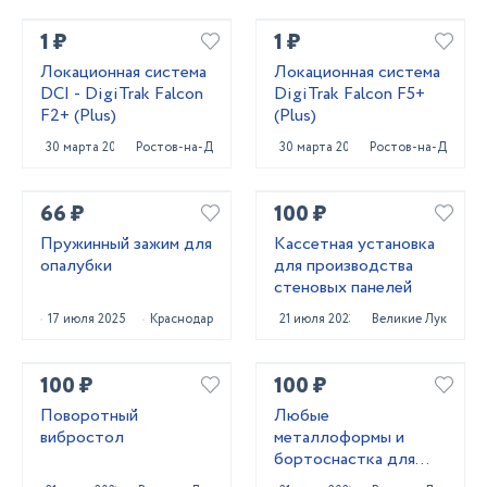
1 ₽
1 ₽
Локационная система
Локационная система
DCI - DigiTrak Falcon
DigiTrak Falcon F5+
F2+ (Plus)
(Plus)
30 марта 2023
Ростов-на-Дону
30 марта 2023
Ростов-на-Дону
66 ₽
100 ₽
Пружинный зажим для
Кассетная установка
опалубки
для производства
стеновых панелей
17 июля 2025
Краснодар
21 июля 2023
Великие Луки
100 ₽
100 ₽
Поворотный
Любые
вибростол
металлоформы и
бортоснастка для
ваших ЖБИ от «М-