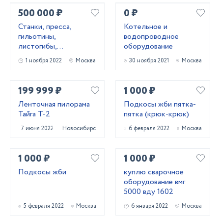
500 000 ₽
0 ₽
Станки, пресса,
Котельное и
гильотины,
водопроводное
листогибы,
оборудование
трубогибы, вальцы,
1 ноября 2022
Москва
30 ноября 2021
Москва
молоты
199 999 ₽
1 000 ₽
Ленточная пилорама
Подкосы жби пятка-
Тайга Т-2
пятка (крюк-крюк)
7 июня 2022
Новосибирск
6 февраля 2022
Москва
1 000 ₽
1 000 ₽
Подкосы жби
куплю сварочное
оборудование вмг
5000 вду 1602
5 февраля 2022
Москва
6 января 2022
Москва