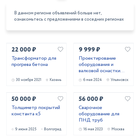
В данном регионе объявлений больше нет,
ознакомьтесь с предложениями в соседних регионах
22 000 ₽
9 999 ₽
Трансформатор для
Проектирование
прогрева бетона
оборудования и
валковой оснастки
для профилирования
30 ноября 2021
Казань
6 мая 2024
Ульяновск
металла
50 000 ₽
56 000 ₽
Толщиметр покрытий
Сварочное
константа к5
оборудование для
ПНД труб
9 июня 2025
Волгоград
16 мая 2023
Москва