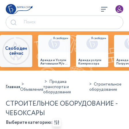
БИРЖА СНГ
Свободен
сейчас
Аренда и Услуги
Аренда услуги
Аренда
Автовышки М/о г.
Компрессора
Погрузч
Домодедово
26,28,32 место
Продажа
Строительное
Главная
транспорта и
Объявления
оборудование
оборудования
СТРОИТЕЛЬНОЕ ОБОРУДОВАНИЕ -
ЧЕБОКСАРЫ
Выберите категорию: