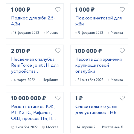
1 000 ₽
1 000 ₽
Подкос для жби 2.5-
Подкос винтовой для
4.3м
жби
13 февраля 2022
Москва
9 февраля 2022
Москва
2 010 ₽
100 000 ₽
Несъемная опалубка
Кассета для хранения
ReinForce joint JH для
крупнощитовой
устройства
опалубки
промышленных
4 марта 2022
Щербинка
31 октября 2023
Москва
бетонных полов
10 000 000 ₽
1 ₽
Ремонт станков КЖ,
Смесительные узлы
РТ КЗТС, Рафамет,
для установок ГНБ
ОШ, прессов ПБ,ПА,
ПО, домкратов
1 ноября 2022
Москва
14 апреля 2022
Ростов-на-Дону