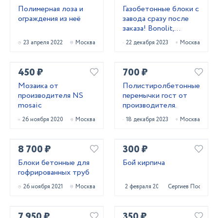
Полимерная лоза и
Газобетонные блоки с
ограждения из неё
завода сразу после
заказа! Bonolit,
Pоritер, Cubi bloсk,
23 апреля 2022
Москва
22 декабря 2023
Москва
Блоки из Беларуси!
450 ₽
700 ₽
Мозаика от
Полистиролбетонные
производителя NS
перемычки гост от
mosaic
производителя.
26 ноября 2020
Москва
18 декабря 2023
Москва
8 700 ₽
300 ₽
Блоки бетонные для
Бой кирпича
гофрированных труб
26 ноября 2021
Москва
2 февраля 2022
Сергиев Посад
7 950 ₽
350 ₽