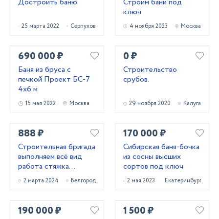
Достроить баню
Строим бани под
ключ
25 марта 2022
Серпухов
4 ноября 2023
Москва
690 000 ₽
0 ₽
Баня из бруса с
Строительство
печкой Проект БС-7
срубов.
4х6 м
15 мая 2022
Москва
29 ноября 2020
Калуга
888 ₽
170 000 ₽
Строительная бригада
Сибирская баня-бочка
выполняем всё вид
из сосны высших
работа стяжка
сортов под ключ
короед фасад
2 марта 2024
Белгород
2 мая 2023
Екатеринбург
штукатурк
190 000 ₽
1 500 ₽