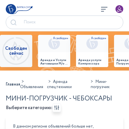
БИРЖА СНГ
Свободен
сейчас
Аренда и Услуги
Аренда услуги
Аренда
Автовышки М/о г.
Компрессора
Погрузч
Домодедово
26,28,32 место
Аренда
Мини-
Главная
Объявления
спецтехники
погрузчик
МИНИ-ПОГРУЗЧИК - ЧЕБОКСАРЫ
Выберите категорию:
В данном регионе объявлений больше нет,