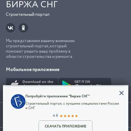
БИРЖА СНГ
Строительный портал
Мы представляем вашему вниманию
строительный портал, который
поможет решить вашу проблему в
области строительства и ремонта.
Мобильное приложение
Конфиденциальность
Попробуйте приложение "Биржа СНГ"
Мы используем файлы cookie, чтобы сделать
Строительный портал, с лучшими специалистами России
наш сайт удобным для каждого
Использование сайта, в том числе подача объявлений, означает
и СНГ
пользователя. Оставаясь на сайте,
ОК
согласие с
пользовательским соглашением
. Все логотипы и торговые
4.8
вы соглашаетесь
марки представленные на сайте являются собственностью их
с
Политикой конфиденциальности компании
владельца.
Разместить объявление
и принимаете условия использования cookie.
СКАЧАТЬ ПРИЛОЖЕНИЕ