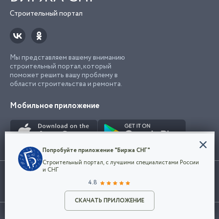
Строительный портал
Мы представляем вашему вниманию
строительный портал, который
поможет решить вашу проблему в
области строительства и ремонта.
Мобильное приложение
Конфиденциальность
Попробуйте приложение "Биржа СНГ"
Мы используем файлы cookie, чтобы сделать
Строительный портал, с лучшими специалистами России
наш сайт удобным для каждого
Использование сайта, в том числе подача объявлений, означает
и СНГ
пользователя. Оставаясь на сайте,
ОК
согласие с
пользовательским соглашением
. Все логотипы и торговые
4.8
вы соглашаетесь
марки представленные на сайте являются собственностью их
с
Политикой конфиденциальности компании
владельца.
Разместить объявление
и принимаете условия использования cookie.
СКАЧАТЬ ПРИЛОЖЕНИЕ
©2026
Биржа СНГ