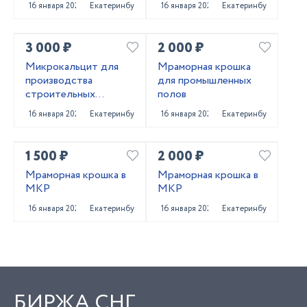
16 января 2022
Екатеринбург
16 января 2022
Екатеринбург
3 000 ₽
2 000 ₽
Микрокальцит для
Мраморная крошка
производства
для промышленных
строительных
полов
материалов
16 января 2022
Екатеринбург
16 января 2022
Екатеринбург
1 500 ₽
2 000 ₽
Мраморная крошка в
Мраморная крошка в
МКР
МКР
16 января 2022
Екатеринбург
16 января 2022
Екатеринбург
БИРЖА СНГ