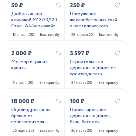
50 ₽
250 ₽
Дюбель анкер
Погружение
клиновой М12/30/120
железобетонных свай
Сталь А4(нержавейка)
и металлического
Фирма WURTH
шпунта аренда
13 апреля 2024
Екатеринбург
28 апреля 2022
Екатеринбург
сваебоя
2 000 ₽
3 597 ₽
Мрамор и гранит
Строительство
купить
деревянных домов от
производителя
5 апреля 2022
Екатеринбург
27 марта 2022
Екатеринбург
18 000 ₽
100 ₽
Оцилиндрованное
Проектирование
бревно от
деревянных домов,
производителя
бань, беседок
26 марта 2022
Екатеринбург
26 марта 2022
Екатеринбург