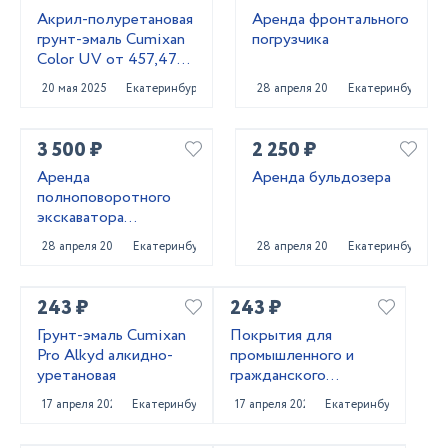
Акрил-полуретановая
Аренда фронтального
грунт-эмаль Cumixan
погрузчика
Color UV от 457,47
рублей
20 мая 2025
Екатеринбург
28 апреля 2025
Екатеринбург
3 500 ₽
2 250 ₽
Аренда
Аренда бульдозера
полноповоротного
экскаватора
погрузчика
28 апреля 2025
Екатеринбург
28 апреля 2025
Екатеринбург
243 ₽
243 ₽
Грунт-эмаль Cumixan
Покрытия для
Pro Alkyd алкидно-
промышленного и
уретановая
гражданского
строительства от
17 апреля 2025
Екатеринбург
17 апреля 2025
Екатеринбург
поставщика
CUMIXAN