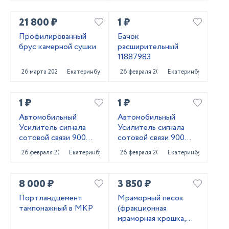
21 800 ₽
1 ₽
Профилированный
Бачок
брус камерной сушки
расширительный
11887983
26 марта 2022
Екатеринбург
26 февраля 2022
Екатеринбург
1 ₽
1 ₽
Автомобильный
Автомобильный
Усилитель сигнала
Усилитель сигнала
сотовой связи 900
сотовой связи 900
MHZ + 1800 MHZ +
MHZ
26 февраля 2022
Екатеринбург
26 февраля 2022
Екатеринбург
2,3,4 G
8 000 ₽
3 850 ₽
Портландцемент
Мраморный песок
тампонажный в МКР
(фракционная
мраморная крошка,
каролит)