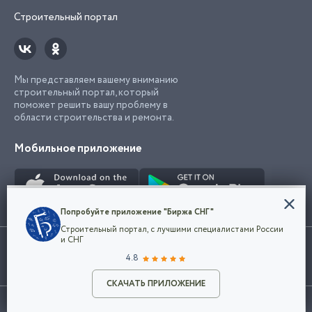
Строительный портал
Мы представляем вашему вниманию
строительный портал, который
поможет решить вашу проблему в
области строительства и ремонта.
Мобильное приложение
Конфиденциальность
Попробуйте приложение "Биржа СНГ"
Мы используем файлы cookie, чтобы сделать
Строительный портал, с лучшими специалистами России
наш сайт удобным для каждого
Использование сайта, в том числе подача объявлений, означает
и СНГ
пользователя. Оставаясь на сайте,
ОК
согласие с
пользовательским соглашением
. Все логотипы и торговые
4.8
вы соглашаетесь
марки представленные на сайте являются собственностью их
с
Политикой конфиденциальности компании
владельца.
Разместить объявление
и принимаете условия использования cookie.
СКАЧАТЬ ПРИЛОЖЕНИЕ
©2026
Биржа СНГ