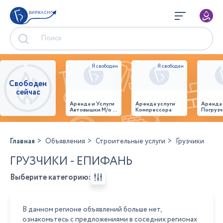
БИРЖА СНГ
Свободен
сейчас
Аренда и Услуги
Аренда услуги
Аренда
Автовышки М/о г.
Компрессора
Погрузч
Домодедово
26,28,32 место
Главная
Объявления
Строительные услуги
Грузчики
ГРУЗЧИКИ - ЕПИФАНЬ
Выберите категорию:
В данном регионе объявлений больше нет,
ознакомьтесь с предложениями в соседних регионах