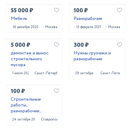
55 000 ₽
100 ₽
Мебель
Разнорабочие
16 декабря 2020
Москва
13 февраля 2021
Москва
5 000 ₽
300 ₽
демонтаж и вынос
Нужны грузчики и
строительного
разнорабочие
мусора
1 июля 2025
Санкт-Петербург
29 октября 2023
Санкт-Петербург
100 ₽
Строитeльныe
paботы,
разнорaбочиe,
рaбoчий нa чаc,
24 октября 2023
Ставрополь
pабoчий нa пoлный
paбoчи