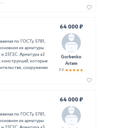
..
64 000 ₽
иваемая по ГОСТу 5781,
 основном из арматуры
 и 25Г2С. Арматура а3
Gorbenko
х конструкций, которые
Artem
оительстве, сооружении
5.0
64 000 ₽
иваемая по ГОСТу 5781,
 основном из арматуры
 и 25Г2С. Арматура а3