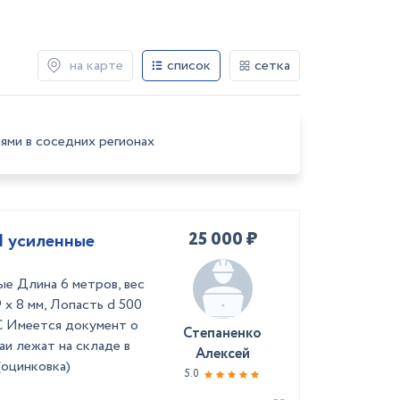
на карте
список
сетка
ями в соседних регионах
25 000 ₽
1 усиленные
ые Длина 6 метров, вес
 х 8 мм, Лопасть d 500
С Имеется документ о
Степаненко
аи лежат на складе в
Алексей
(оцинковка)
5.0