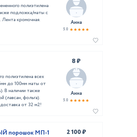
пененного полиэтилена
также подложка/маты с
. Лента кромочная.
Анна
5.0
8 ₽
го полиэтилена всех
5мм до 100мм маты от
). В наличии также
Анна
 (лавсан, фольга).
5.0
доставка от 32 м2!
2 100 ₽
Й порошок МП-1