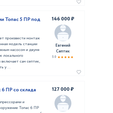
146 000 ₽
и Топас 5 ПР под
ет произвести монтаж
анная модель станции
Евгений
жным насосом и двумя
Септик
ж локального
5.0
 включает сам септик,
 у ...
127 000 ₽
 6 ПР со склада
мпрессорами и
ооружение Топас 6 ПР