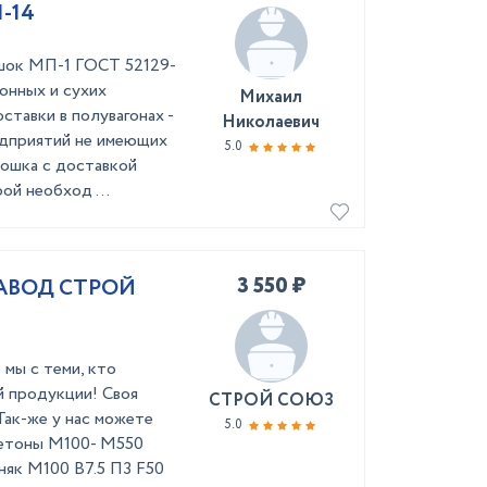
1-14
к МП-1 ГОСТ 52129-
онных и сухих
Михаил
тавки в полувагонах -
Николаевич
едприятий не имеющих
5.0
рошка с доставкой
ой необход ...
3 550 ₽
ЗАВОД СТРОЙ
 мы с теми, кто
й продукции! Своя
СТРОЙ СОЮЗ
Так-же у нас можете
5.0
бетоны М100- М550
няк М100 B7.5 П3 F50