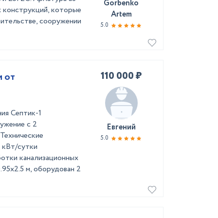
Gorbenko
х конструкций, которые
Artem
оительстве, сооружении
5.0
110 000 ₽
и от
ния Септик-1
ужение с 2
Евгений
 Технические
5.0
6 кВт/сутки
аботки канализационных
.95x2.5 м, оборудован 2