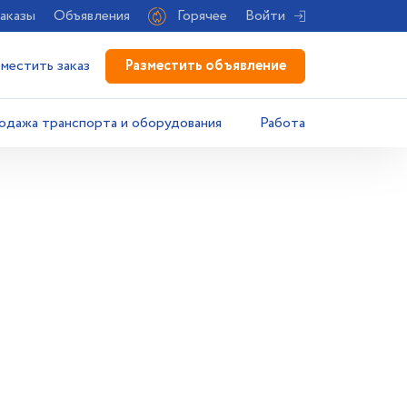
аказы
Объявления
Горячее
Войти
Разместить объявление
зместить заказ
одажа транспорта и оборудования
Работа