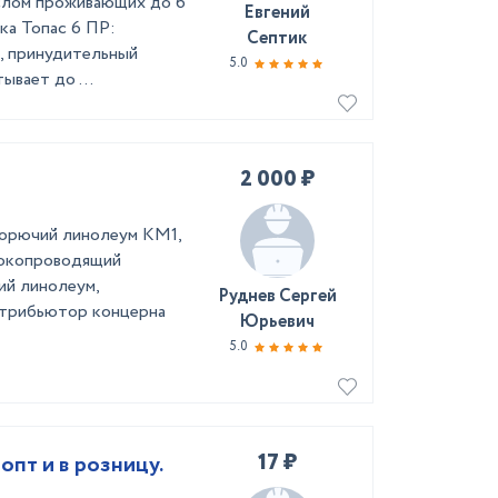
ислом проживающих до 6
Евгений
ка Топас 6 ПР:
Септик
в, принудительный
5.0
ывает до ...
2 000 ₽
егорючий линолеум КМ1,
токопроводящий
ий линолеум,
Руднев Сергей
трибьютор концерна
Юрьевич
5.0
17 ₽
пт и в розницу.