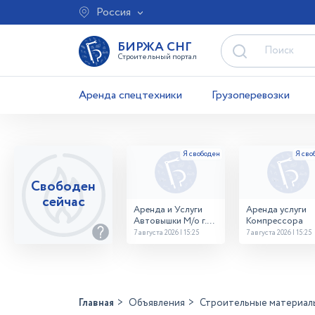
Россия
БИРЖА СНГ
Строительный портал
Аренда спецтехники
Грузоперевозки
Свободен
сейчас
Аренда и Услуги
Аренда услуги
Автовышки М/о г.
Компрессора
Домодедово
7 августа 2026 | 15:25
7 августа 2026 | 15:25
26,28,32 место
Главная
Объявления
Строительные материал