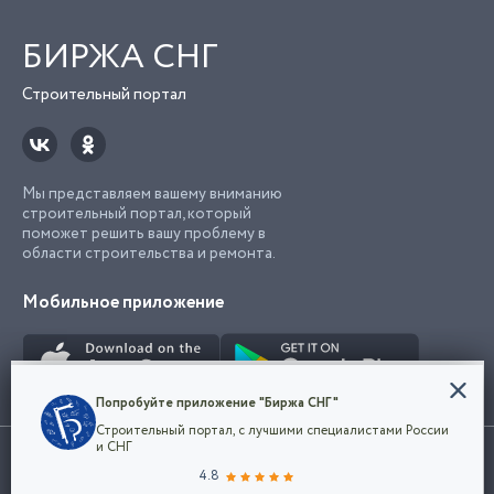
БИРЖА СНГ
Строительный портал
Мы представляем вашему вниманию
строительный портал, который
поможет решить вашу проблему в
области строительства и ремонта.
Мобильное приложение
Конфиденциальность
Попробуйте приложение "Биржа СНГ"
Мы используем файлы cookie, чтобы сделать
Строительный портал, с лучшими специалистами России
наш сайт удобным для каждого
Использование сайта, в том числе подача объявлений, означает
и СНГ
пользователя. Оставаясь на сайте,
ОК
согласие с
пользовательским соглашением
. Все логотипы и торговые
4.8
вы соглашаетесь
марки представленные на сайте являются собственностью их
с
Политикой конфиденциальности компании