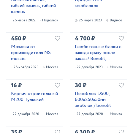
гибкий камень, гибкий
газоблоков
камень
26 марта 2022
Подольск
25 марта 2023
Видное
450 ₽
4 700 ₽
Мозаика от
Газобетонные блоки с
производителя NS
завода сразу после
mosaic
заказа! Bonolit,
Pоritер, Cubi bloсk,
26 ноября 2020
Москва
22 декабря 2023
Москва
Блоки из Беларуси!
16 ₽
30 ₽
Кирпич строительный
Пеноблок D500,
М200 Тульский
600х250х50мм
экоблок / bonolit
27 декабря 2020
Москва
27 декабря 2020
Москва
35 ₽
6 300 ₽