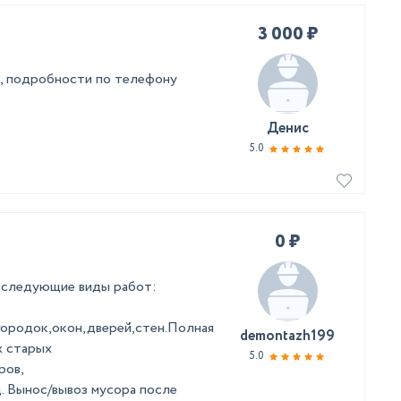
3 000 ₽
д, подробности по телефону
Денис
5.0
0 ₽
м следующие виды работ:
городок,окон,дверей,стен.Полная
demontazh199
ж старых
5.0
ров,
. Вынос/вывоз мусора после