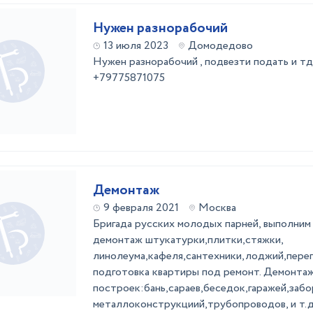
Нужен разнорабочий
13 июля 2023
Домодедово
Нужен разнорабочий , подвезти подать и т
+79775871075
Демонтаж
9 февраля 2021
Москва
Бригада русских молодых парней, выполни
демонтаж штукатурки,плитки,стяжки,
линолеума,кафеля,сантехники,лоджий,пере
подготовка квартиры под ремонт. Демонта
построек:бань,сараев,беседок,гаражей,забо
металлоконструкциий,трубопроводов, и т.д