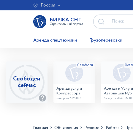
Россия
БИРЖА СНГ
Строительный портал
Аренда спецтехники
Грузоперевозки
Свободен
сейчас
Аренда услуги
Аренда и Услуги
Компрессора
Автовышки М/о г
Домодедово
5 августа 2026 | 09:18
5 августа 2026 | 09:18
26,28,32 место
Главная
Объявления
Резюме
Работа
Тра