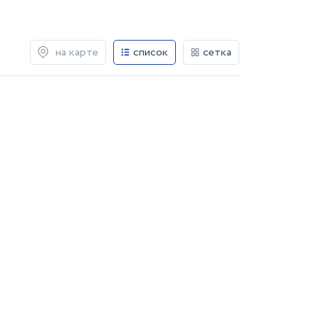
на карте
список
сетка