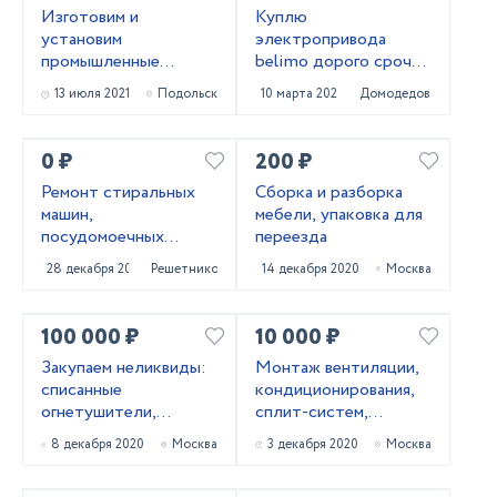
Изготовим и
Куплю
установим
электропривода
промышленные
belimo дорого срочно
рулонные ворота
тел 89611447885
13 июля 2021
Подольск
10 марта 2021
Домодедово
МВА из профиля AL-
120
0 ₽
200 ₽
Ремонт стиральных
Сборка и разборка
машин,
мебели, упаковка для
посудомоечных
переезда
машин,
28 декабря 2020
Решетниково
14 декабря 2020
Москва
холодильников в
Твери на дому
100 000 ₽
10 000 ₽
Закупаем неликвиды:
Монтаж вентиляции,
списанные
кондиционирования,
огнетушители,
сплит-систем,
баллоны, бочки
монтаж, пуско-
8 декабря 2020
Москва
3 декабря 2020
Москва
наладка,
обслуживание.