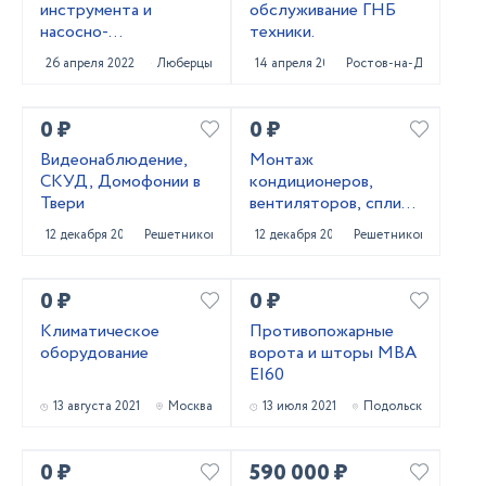
инструмента и
обслуживание ГНБ
насосно-
техники.
смесительных узлов.
26 апреля 2022
Люберцы
14 апреля 2022
Ростов-на-Дону
0 ₽
0 ₽
Видеонаблюдение,
Монтаж
СКУД, Домофонии в
кондиционеров,
Твери
вентиляторов, сплит-
систем
12 декабря 2021
Решетниково
12 декабря 2021
Решетниково
0 ₽
0 ₽
Климатическое
Противопожарные
оборудование
ворота и шторы МВА
EI60
13 августа 2021
Москва
13 июля 2021
Подольск
0 ₽
590 000 ₽