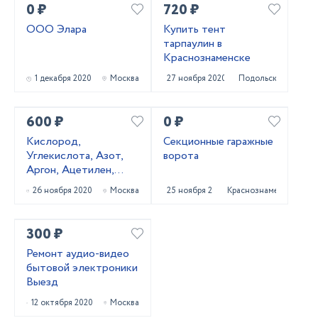
0 ₽
720 ₽
ООО Элара
Купить тент
тарпаулин в
Краснознаменске
1 декабря 2020
Москва
27 ноября 2020
Подольск
600 ₽
0 ₽
Кислород,
Секционные гаражные
Углекислота, Азот,
ворота
Аргон, Ацетилен,
Пропан, Сварочные
26 ноября 2020
Москва
25 ноября 2020
Краснознаменск
смеси, газовые
баллоны ГОСТ
300 ₽
Ремонт аудио-видео
бытовой электроники
Выезд
12 октября 2020
Москва