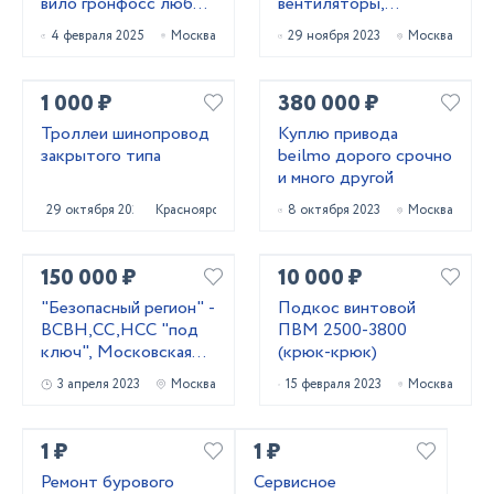
вило гронфосс любое
вентиляторы,
модель срочно
редукторы
4 февраля 2025
Москва
29 ноября 2023
Москва
1 000 ₽
380 000 ₽
Троллеи шинопровод
Куплю привода
закрытого типа
beilmo дорого срочно
и много другой
29 октября 2023
Красноярск
8 октября 2023
Москва
150 000 ₽
10 000 ₽
"Безопасный регион" -
Подкос винтовой
ВСВН,СС,НСС "под
ПВМ 2500-3800
ключ", Московская
(крюк-крюк)
область.
3 апреля 2023
Москва
15 февраля 2023
Москва
1 ₽
1 ₽
Ремонт бурового
Сервисное