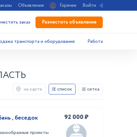
аказы
Объявления
Горячее
Войти
Разместить объявление
зместить заказ
одажа транспорта и оборудования
Работа
ЛАСТЬ
на карте
список
сетка
92 000 ₽
ань , беседок
разнообразные проекты