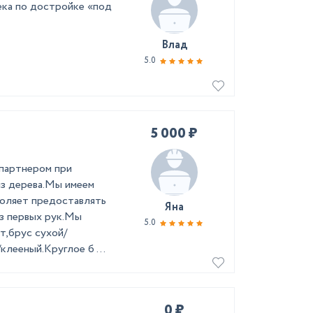
ека по достройке «под
Влад
5.0
5 000 ₽
 партнером при
из дерева.Мы имеем
воляет предоставлять
Яна
из первых рук.Мы
5.0
т,брус сухой/
лееный.Круглое б ...
0 ₽