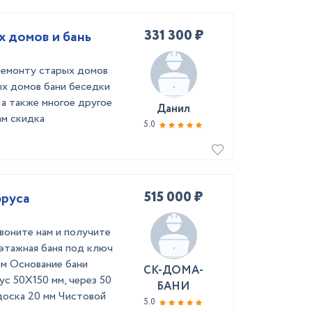
331 300 ₽
х домов и бань
ремонту старых домов
ых домов бани беседки
а также многое другое
Данил
ам скидка
5.0
515 000 ₽
бруса
звоните нам и получите
этажная баня под ключ
мм Основание бани
СК-ДОМА-
ус 50Х150 мм, через 50
БАНИ
доска 20 мм Чистовой
5.0