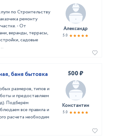
ги по Строительству
заказчика ремонту
частке. - От
Александр
ани, веранды, террасы,
5.0
истройки, садовые
..
500 ₽
ная, баня бытовка
юбых размеров, типов и
боты и предоставляем
тд). Подберём
Константин
облюдаем все правила и
5.0
ного расчета необходим