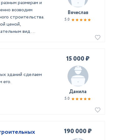
 разным размерам и
венно возводим
Вячеслав
ного строительства.
5.0
ой ценой,
тельным вид ...
15 000 ₽
лых зданий сделаем
 его.
Данила
5.0
190 000 ₽
строительных