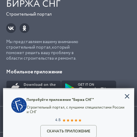
БИРЖА СНГ
Строительный портал
Мы представляем вашему вниманию
строительный портал, который
поможет решить вашу проблему в
области строительства и ремонта.
Мобильное приложение
Конфиденциальность
Попробуйте приложение "Биржа СНГ"
Мы используем файлы cookie, чтобы сделать
Строительный портал, с лучшими специалистами России
наш сайт удобным для каждого
Использование сайта, в том числе подача объявлений, означает
и СНГ
пользователя. Оставаясь на сайте,
ОК
согласие с
пользовательским соглашением
. Все логотипы и торговые
4.8
вы соглашаетесь
марки представленные на сайте являются собственностью их
с
Политикой конфиденциальности компании
владельца.
Разместить объявление
и принимаете условия использования cookie.
СКАЧАТЬ ПРИЛОЖЕНИЕ