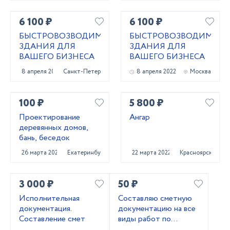
6 100 ₽
6 100 ₽
БЫСТРОВОЗВОДИМЫЕ
БЫСТРОВОЗВОДИМЫЕ
ЗДАНИЯ ДЛЯ
ЗДАНИЯ ДЛЯ
ВАШЕГО БИЗНЕСА
ВАШЕГО БИЗНЕСА
8 апреля 2022
Санкт-Петербург
8 апреля 2022
Москва
100 ₽
5 800 ₽
Проектирование
Ангар
деревянных домов,
бань, беседок
26 марта 2022
Екатеринбург
22 марта 2022
Красноярск
3 000 ₽
50 ₽
Исполнительная
Составляю сметную
документация.
документацию на все
Составление смет
виды работ по
объектам любой