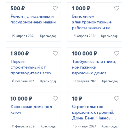
500 ₽
1 000 ₽
Ремонт стиральных и
Выполняем
посудомоечных машин
электромонтажные
работы жилых и не
жилых помещений под
19 апреля 2023
Краснодар
21 апреля 2022
Краснодар
ключ. Также объекты
промназначения.
1 800 ₽
100 000 ₽
Перлит
Требуются плотники,
строительный от
монтажники
производителя всех
каркасных домов.
марок
6 февраля 2023
Краснодар
11 февраля 2024
Краснодар
10 000 ₽
10 ₽
Каркасные дома под
Строительство
ключ
каркасных строений.
Дома. Бани. Навесы.
Заборы
11 февраля 2024
Краснодар
18 января 2024
Краснодар