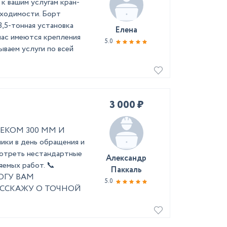
к вашим услугам кран-
оходимости. Борт
3,5-тонная установка
Елена
 нас имеются крепления
5.0
ываем услуги по всей
3 000 ₽
КОМ 300 ММ И
ки в день обращения и
смотреть нестандартные
Александр
яемых работ. 📞
Паккаль
ОГУ ВАМ
5.0
АССКАЖУ О ТОЧНОЙ