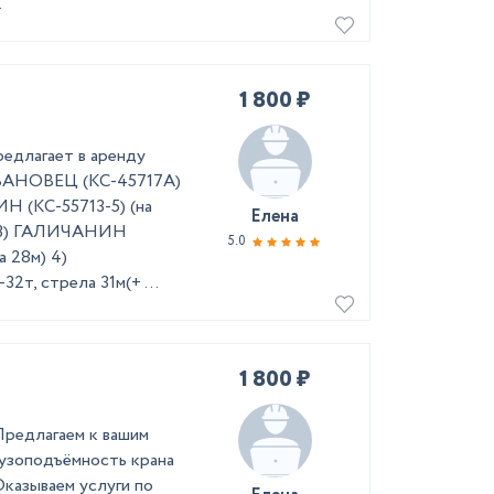
.
1 800 ₽
едлагает в аренду
ИВАНОВЕЦ (КС-45717А)
Н (КС-55713-5) (на
Елена
м) 3) ГАЛИЧАНИН
5.0
а 28м) 4)
т, стрела 31м(+ ...
1 800 ₽
 Предлагаем к вашим
грузоподъёмность крана
Оказываем услуги по