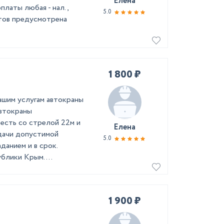
Елена
латы любая - нал.,
5.0
нтов предусмотрена
1 800 ₽
ашим услугам автокраны
Автокраны
сть со стрелой 22м и
Елена
дачи допустимой
5.0
данием и в срок.
лики Крым. ...
1 900 ₽