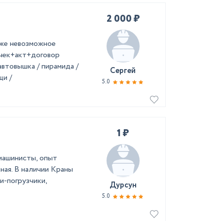
2 000 ₽
же невозможное
 чек+акт+договор
автовышка / пирамида /
Сергей
щи /
5.0
1 ₽
машинисты, опыт
ная. В наличии Краны
и-погрузчики,
Дурсун
5.0