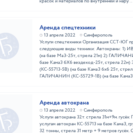
красок и материалов по внутренней и нару ..
Аренда спецтехники
13 апреля 2022
Симферополь
Услуги спецтехники Организация ССТ-ЮГ пр
следующие виды техники: Автокраны: 1) 
(на базе МаЗ-25т, стрела 21м) 2) ГАЛИЧАНИ
базе КамаЗ 6Х6 вездеход-25т, стрела 22
(КС-55713-5В) (на базе КамаЗ 6х6 25т, стрел
ГАЛИЧАНИН (КС-55729-1В) (на базе КамаЗ-32
Аренда автокрана
13 апреля 2022
Симферополь
Услуги автокрана 32т. стрела 31м+9м. гусёк
услугам автокран КС-55713 на базе КамаЗ, 
32 тонны, стрела 31 метр + 9 метров гусёк. 