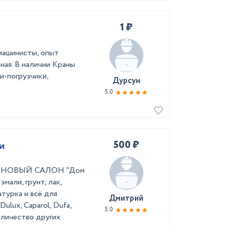
1 ₽
машинисты, опыт
ная. В наличии Краны
и-погрузчики,
Дурсун
5.0
500 ₽
и
во! НОВЫЙ САЛОН "Дом
мали, грунт, лак,
турка и всё для
Дмитрий
ulux, Caparol, Dufa,
5.0
оличество других