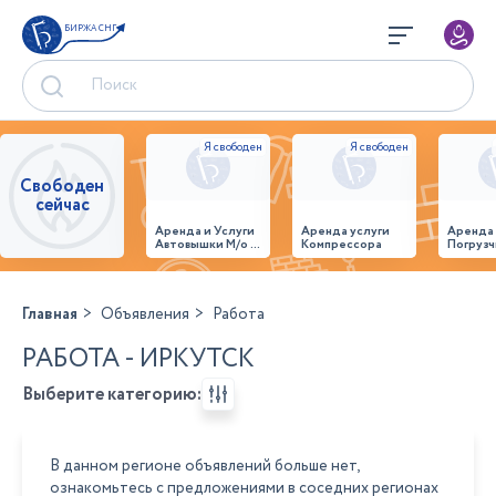
БИРЖА СНГ
Свободен
сейчас
Аренда и Услуги
Аренда услуги
Аренда
Автовышки М/о г.
Компрессора
Погрузч
Домодедово
26,28,32 место
Главная
Объявления
Работа
РАБОТА - ИРКУТСК
Выберите категорию:
В данном регионе объявлений больше нет,
ознакомьтесь с предложениями в соседних регионах