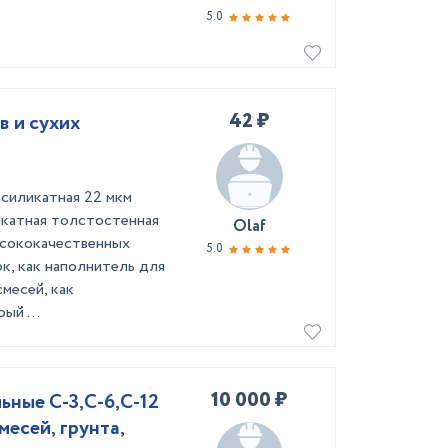
5.0
42 ₽
 и сухих
силикатная 22 мкм
катная толстостенная
Olaf
ысококачественных
5.0
к, как наполнитель для
месей, как
ый ...
10 000 ₽
ьные С-3,С-6,С-12
месей, грунта,