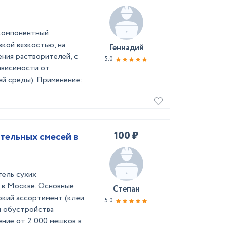
окомпонентный
кой вязкостью, на
Геннадий
ения растворителей, с
5.0
зависимости от
й среды). Применение:
100 ₽
тельных смесей в
тель сухих
 в Москве. Основные
Степан
окий ассортимент (клеи
5.0
я обустройства
ние от 2 000 мешков в