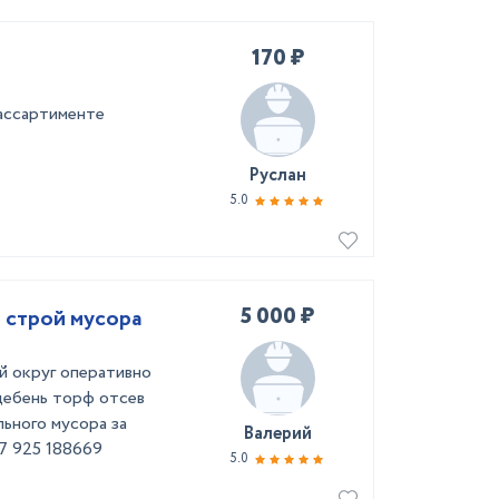
170 ₽
 ассартименте
Руслан
5.0
5 000 ₽
и строй мусора
й округ оперативно
щебень торф отсев
ьного мусора за
Валерий
7 925 188669
5.0