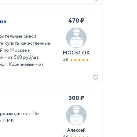
470 ₽
има
оительные смеси
те купить качественные
ой по Москве и
МОСБЛОК
й - от 568 руб/шт
5.0
/шт Коричневый - от
300 ₽
роизводителя. По
ик ПИК
Алексей