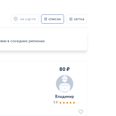
на карте
список
сетка
ями в соседних регионах
80 ₽
Владимир
5.0