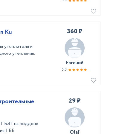
5.0
360 ₽
n Ku
я утеплителя и
дного утепления.
Евгений
5.0
29 ₽
троительные
Г БЭГ на поддоне
ия 1 ББ
Olaf