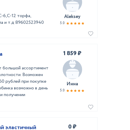
-6,С-12 торфа,
Aleksey
ела и т.д 89602523940
5.0
1 859 ₽
а
 большой ассортимент
плотности. Возможен
60 рублей при покупке
Инна
рбинка возможно в день
5.0
ри получении
0 ₽
ый эластичный