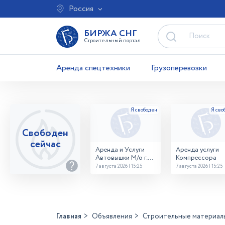
Россия
БИРЖА СНГ
Строительный портал
Аренда спецтехники
Грузоперевозки
Свободен
сейчас
Аренда и Услуги
Аренда услуги
Автовышки М/о г.
Компрессора
Домодедово
7 августа 2026 | 15:25
7 августа 2026 | 15:25
26,28,32 место
Главная
Объявления
Строительные материал