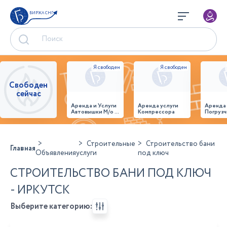
БИРЖА СНГ
Свободен
сейчас
Аренда и Услуги
Аренда услуги
Аренда
Автовышки М/о г.
Компрессора
Погрузч
Домодедово
26,28,32 место
Строительные
Строительство бани
Главная
Объявления
услуги
под ключ
СТРОИТЕЛЬСТВО БАНИ ПОД КЛЮЧ
- ИРКУТСК
Выберите категорию: