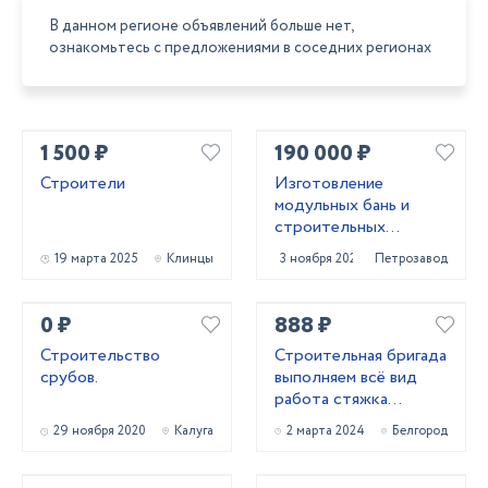
В данном регионе объявлений больше нет,
ознакомьтесь с предложениями в соседних регионах
1 500 ₽
190 000 ₽
Строители
Изготовление
модульных бань и
строительных
бытовое
19 марта 2025
Клинцы
3 ноября 2023
Петрозаводск
0 ₽
888 ₽
Строительство
Строительная бригада
срубов.
выполняем всё вид
работа стяжка
короед фасад
29 ноября 2020
Калуга
2 марта 2024
Белгород
штукатурк