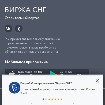
БИРЖА СНГ
Строительный портал
Мы представляем вашему вниманию
строительный портал, который
поможет решить вашу проблему в
области строительства и ремонта.
Мобильное приложение
Конфиденциальность
Попробуйте приложение "Биржа СНГ"
Мы используем файлы cookie, чтобы сделать
Строительный портал, с лучшими специалистами России
наш сайт удобным для каждого
Использование сайта, в том числе подача объявлений, означает
и СНГ
пользователя. Оставаясь на сайте,
ОК
согласие с
пользовательским соглашением
. Все логотипы и торговые
4.8
вы соглашаетесь
марки представленные на сайте являются собственностью их
с
Политикой конфиденциальности компании
владельца.