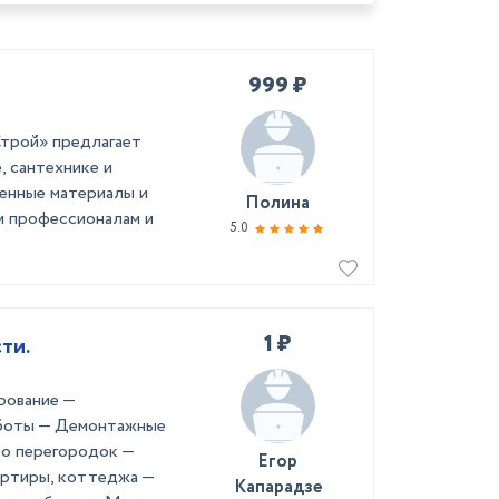
999 ₽
Строй» предлагает
, сантехнике и
енные материалы и
Полина
м профессионалам и
5.0
1 ₽
ти.
вание —
аботы — Демонтажные
во перегородок —
Егор
артиры, коттеджа —
Капарадзе