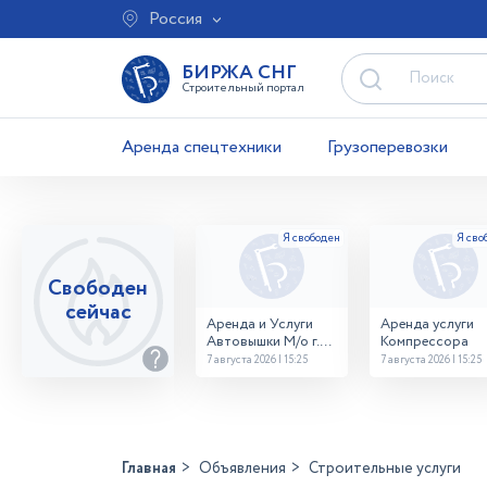
Россия
БИРЖА СНГ
Строительный портал
Аренда спецтехники
Грузоперевозки
Свободен
сейчас
Аренда и Услуги
Аренда услуги
Автовышки М/о г.
Компрессора
Домодедово
7 августа 2026 | 15:25
7 августа 2026 | 15:25
26,28,32 место
Главная
Объявления
Строительные услуги