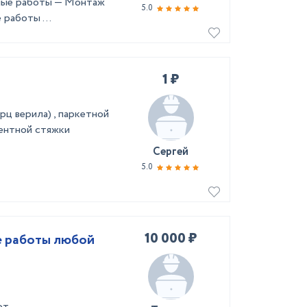
ные работы — Монтаж
5.0
работы ...
1 ₽
рц верила) , паркетной
ментной стяжки
Сергей
5.0
10 000 ₽
е работы любой
т,