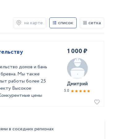
на карте
список
сетка
1 000 ₽
тельству
ельство домов и бань
о бревна. Мы также
Опыт работы более 25
Дмитрий
оекту Высокое
5.0
 Конкурентные цены
ями в соседних регионах