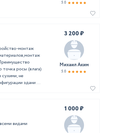
5.0
3 200 ₽
тройство-монтаж
материалов,монтаж
 Преимущество
Михаил Аким
 точка росы (влага)
5.0
 сухими, не
фигурации здани ...
1 000 ₽
 всеми видами