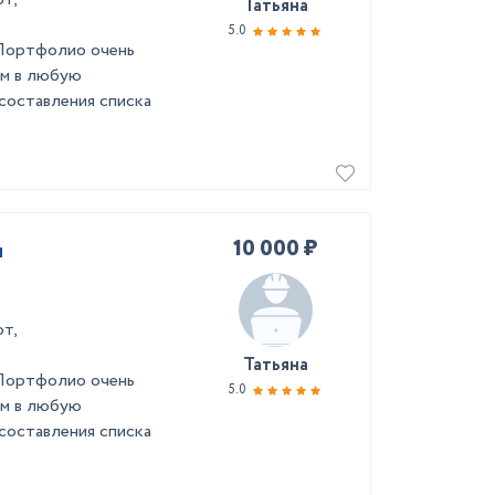
Татьяна
5.0
 Портфолио очень
ем в любую
составления списка
10 000 ₽
ы
т,
Татьяна
 Портфолио очень
5.0
ем в любую
составления списка