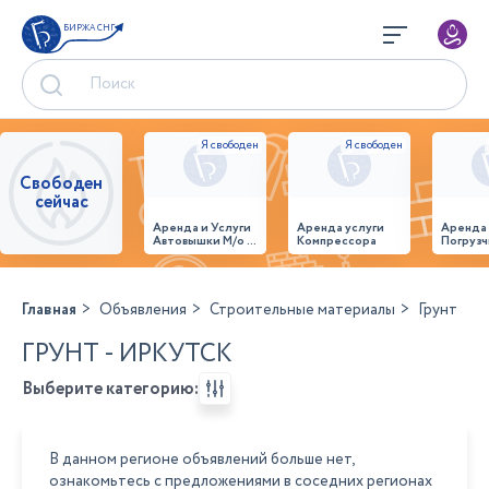
БИРЖА СНГ
Свободен
сейчас
Аренда и Услуги
Аренда услуги
Аренда
Автовышки М/о г.
Компрессора
Погрузч
Домодедово
26,28,32 место
Главная
Объявления
Строительные материалы
Грунт
ГРУНТ - ИРКУТСК
Выберите категорию:
В данном регионе объявлений больше нет,
ознакомьтесь с предложениями в соседних регионах