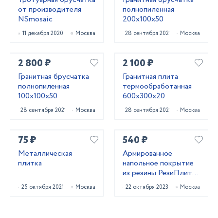
от производителя
полнопиленная
NSmosaic
200х100х50
11 декабря 2020
Москва
28 сентября 2021
Москва
2 800 ₽
2 100 ₽
Гранитная брусчатка
Гранитная плита
полнопиленная
термообработанная
100х100х50
600х300х20
28 сентября 2021
Москва
28 сентября 2021
Москва
75 ₽
540 ₽
Металлическая
Армированное
плитка
напольное покрытие
из резины РезиПлит –
Double Rrubber
25 октября 2021
Москва
22 октября 2023
Москва