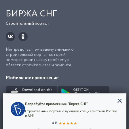
БИРЖА СНГ
Строительный портал
Мы представляем вашему вниманию
строительный портал, который
поможет решить вашу проблему в
области строительства и ремонта.
Мобильное приложение
Конфиденциальность
Попробуйте приложение "Биржа СНГ"
Мы используем файлы cookie, чтобы сделать
Строительный портал, с лучшими специалистами России
наш сайт удобным для каждого
Использование сайта, в том числе подача объявлений, означает
и СНГ
пользователя. Оставаясь на сайте,
ОК
согласие с
пользовательским соглашением
. Все логотипы и торговые
4.8
вы соглашаетесь
марки представленные на сайте являются собственностью их
с
Политикой конфиденциальности компании