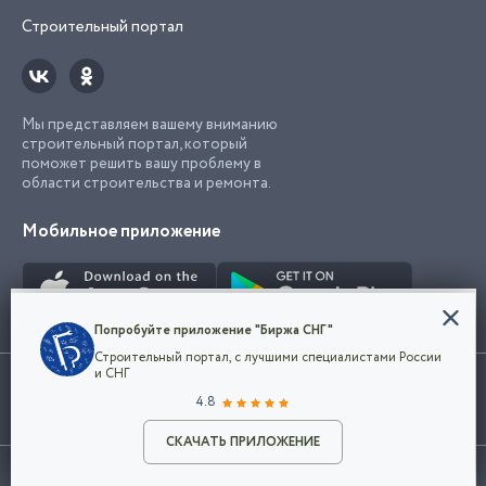
Строительный портал
Мы представляем вашему вниманию
строительный портал, который
поможет решить вашу проблему в
области строительства и ремонта.
Мобильное приложение
Конфиденциальность
Попробуйте приложение "Биржа СНГ"
Мы используем файлы cookie, чтобы сделать
Строительный портал, с лучшими специалистами России
наш сайт удобным для каждого
Использование сайта, в том числе подача объявлений, означает
и СНГ
пользователя. Оставаясь на сайте,
ОК
согласие с
пользовательским соглашением
. Все логотипы и торговые
4.8
вы соглашаетесь
марки представленные на сайте являются собственностью их
с
Политикой конфиденциальности компании
владельца.
Разместить объявление
и принимаете условия использования cookie.
СКАЧАТЬ ПРИЛОЖЕНИЕ
©2026
Биржа СНГ