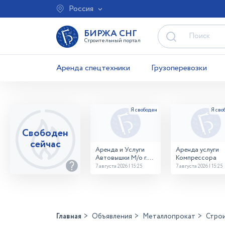
Россия
БИРЖА СНГ
Строительный портал
Аренда спецтехники
Грузоперевозки
Свободен
сейчас
Аренда и Услуги
Аренда услуги
Автовышки М/о г.
Компрессора
Домодедово
7 августа 2026 | 15:25
7 августа 2026 | 15:25
26,28,32 место
Главная
Объявления
Металлопрокат
Стро