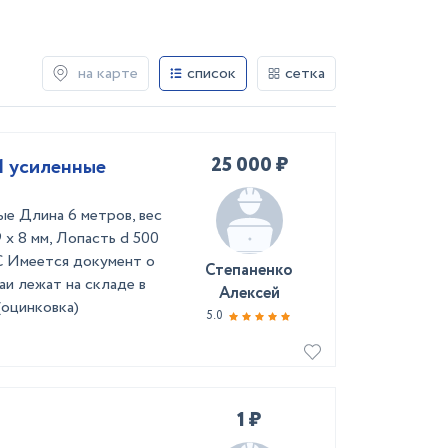
на карте
список
сетка
25 000 ₽
1 усиленные
ые Длина 6 метров, вес
 х 8 мм, Лопасть d 500
С Имеется документ о
Степаненко
аи лежат на складе в
Алексей
(оцинковка)
5.0
1 ₽