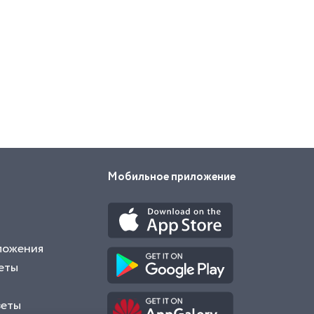
Мобильное приложение
ложения
еты
веты