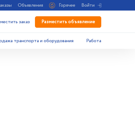
аказы
Объявления
Горячее
Войти
Разместить объявление
зместить заказ
одажа транспорта и оборудования
Работа