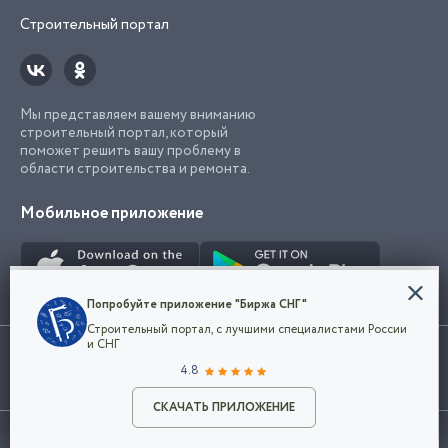
Строительный портал
Мы представляем вашему вниманию
строительный портал, который
поможет решить вашу проблему в
области строительства и ремонта.
Мобильное приложение
Конфиденциальность
Попробуйте приложение "Биржа СНГ"
Мы используем файлы cookie, чтобы сделать
Строительный портал, с лучшими специалистами России
наш сайт удобным для каждого
Использование сайта, в том числе подача объявлений, означает
и СНГ
пользователя. Оставаясь на сайте,
ОК
согласие с
пользовательским соглашением
. Все логотипы и торговые
4.8
вы соглашаетесь
марки представленные на сайте являются собственностью их
с
Политикой конфиденциальности компании
владельца.
Разместить объявление
и принимаете условия использования cookie.
СКАЧАТЬ ПРИЛОЖЕНИЕ
©2026
Биржа СНГ