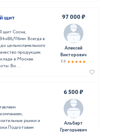
97 000 ₽
й щит
й щит Сосна,
4х86/116мм. Всегда в
) до цельноламельного
Алексей
качество продукции.
Викторович
кладе в Москве.
5.0
ты. Во ...
6 500 ₽
тавляем
компаниям,
роительные рынки и
Альберт
роки.Подготовим
Григорьевич