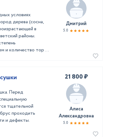
дных условиях
ород дерева (сосна,
Дмитрий
 произрастающей в
5.0
ветский районы.
степень
м и количество тор ...
21 800 ₽
 сушки
ушка. Перед
 специальную
тся тщательной
Алиса
 брус проходить
Александровна
ти и дефекты.
5.0