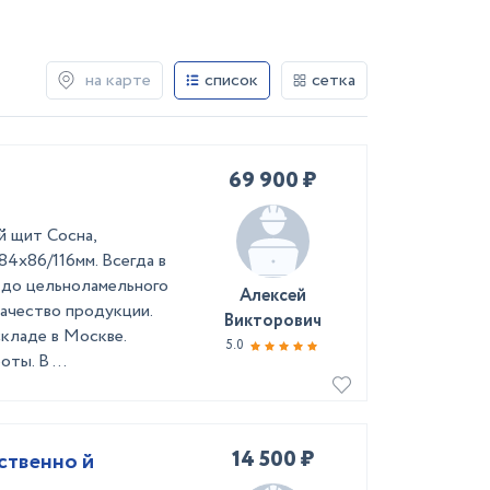
на карте
список
сетка
69 900 ₽
й щит Сосна,
4х86/116мм. Всегда в
) до цельноламельного
Алексей
качество продукции.
Викторович
кладе в Москве.
5.0
ты. В ...
14 500 ₽
ественно й