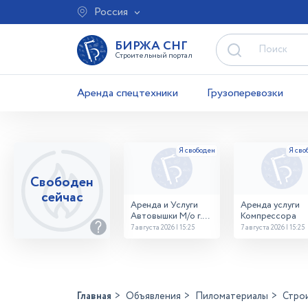
Россия
БИРЖА СНГ
Строительный портал
Аренда спецтехники
Грузоперевозки
Свободен
сейчас
Аренда и Услуги
Аренда услуги
Автовышки М/о г.
Компрессора
Домодедово
7 августа 2026 | 15:25
7 августа 2026 | 15:25
26,28,32 место
Главная
Объявления
Пиломатериалы
Стро