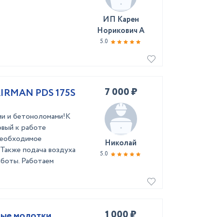
ИП Карен
Норикович А
5.0
7 000 ₽
AIRMAN PDS 175S
ми и бетоноломами!К
овый к работе
необходимое
Николай
 Также подача воздуха
5.0
аботы. Работаем
1 000 ₽
ные молотки