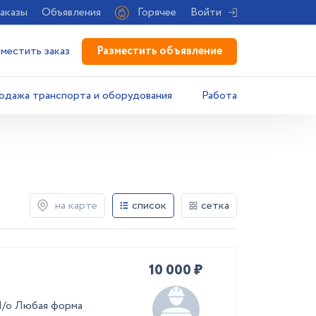
аказы
Объявления
Горячее
Войти
Разместить объявление
зместить заказ
одажа транспорта и оборудования
Работа
на карте
список
сетка
10 000 ₽
М/о Любая форма