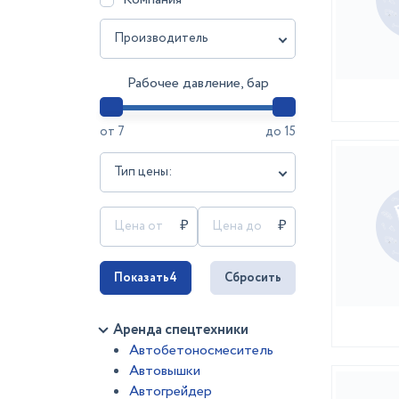
Производитель
Рабочее давление, бар
от
7
до
15
Тип цены:
Показать
4
Сбросить
Аренда спецтехники
Автобетоносмеситель
Автовышки
Автогрейдер