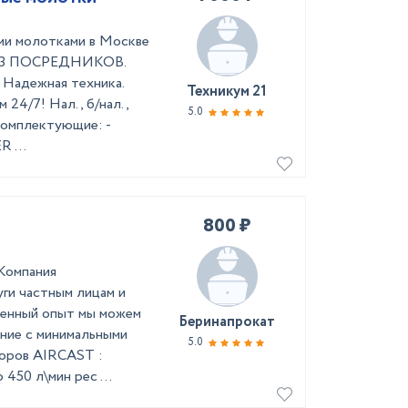
ми молотками в Москве
 БЕЗ ПОСРЕДНИКОВ.
. Надежная техника.
Техникум 21
4/7! Нал., б/нал.,
5.0
Комплектующие: -
 ...
800 ₽
Компания
ги частным лицам и
ленный опыт мы можем
Беринапрокат
ние с минимальными
5.0
соров АIRCAST :
450 л\мин рес ...