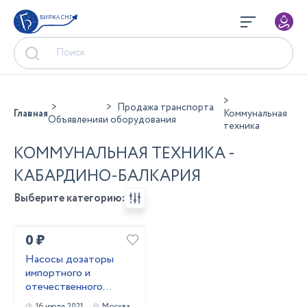
БИРЖА СНГ
Продажа транспорта
Главная
Коммунальная
Объявления
и оборудования
техника
КОММУНАЛЬНАЯ ТЕХНИКА -
КАБАРДИНО-БАЛКАРИЯ
Выберите категорию:
0 ₽
Насосы дозаторы
импортного и
отечественного
производства
16 июля 2021
Москва