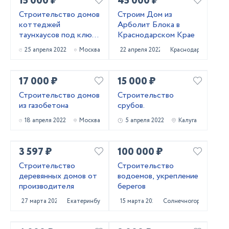
15 000 ₽
45 000 ₽
Строительство домов
Строим Дом из
коттеджей
Арболит Блока в
таунхаусов под ключ
Краснодарском Крае
г Москве МО
25 апреля 2022
Москва
22 апреля 2022
Краснодар
Качество сроки
гарантируем цена
догово
17 000 ₽
15 000 ₽
Строительство домов
Строительство
из газобетона
срубов.
18 апреля 2022
Москва
5 апреля 2022
Калуга
3 597 ₽
100 000 ₽
Строительство
Строительство
деревянных домов от
водоемов, укрепление
производителя
берегов
27 марта 2022
Екатеринбург
15 марта 2022
Солнечногорск