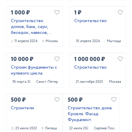
1 000 ₽
1 ₽
Строительство
Строительство
домов, бань, саун,
беседок, навесов,
террас, фундаментов
11 апреля 2024
Москва
10 апреля 2024
Мытищи
10 000 ₽
1 000 000 ₽
Строим фундаменты с
Строительство
нулевого цикла
18 марта 2024
Санкт-Петербург
21 сентября 2023
Москва
500 ₽
500 ₽
Строители
Строительство дома.
Кровля. Фасад.
Фундамент.
25 июля 2023
Липецк
22 июля 2023
Сергиев Посад