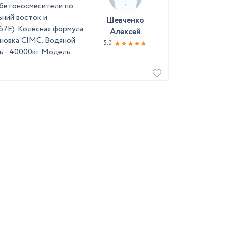
обетоносмесители по
ьний восток и
Шевченко
E). Колесная формула
Алексей
тановка CIMC. Водяной
5.0
ть - 40000кг. Модель