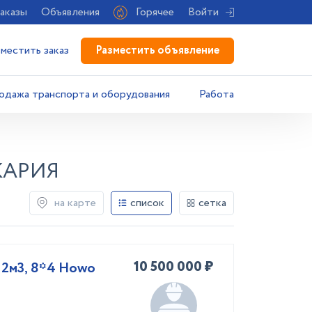
аказы
Объявления
Горячее
Войти
Разместить объявление
зместить заказ
одажа транспорта и оборудования
Работа
КАРИЯ
на карте
список
сетка
10 500 000 ₽
12м3, 8*4 Howo